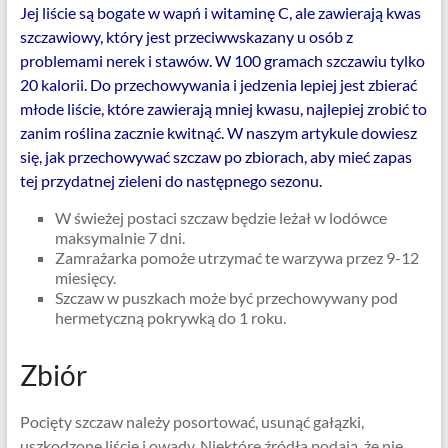
Jej liście są bogate w wapń i witaminę C, ale zawierają kwas
szczawiowy, który jest przeciwwskazany u osób z
problemami nerek i stawów. W 100 gramach szczawiu tylko
20 kalorii. Do przechowywania i jedzenia lepiej jest zbierać
młode liście, które zawierają mniej kwasu, najlepiej zrobić to
zanim roślina zacznie kwitnąć. W naszym artykule dowiesz
się, jak przechowywać szczaw po zbiorach, aby mieć zapas
tej przydatnej zieleni do następnego sezonu.
W świeżej postaci szczaw będzie leżał w lodówce
maksymalnie 7 dni.
Zamrażarka pomoże utrzymać te warzywa przez 9-12
miesięcy.
Szczaw w puszkach może być przechowywany pod
hermetyczną pokrywką do 1 roku.
Zbiór
Pocięty szczaw należy posortować, usunąć gałązki,
uszkodzone liście i owady. Niektóre źródła podają, że nie