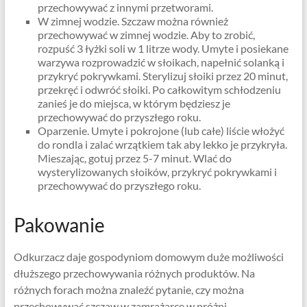
przechowywać z innymi przetworami.
W zimnej wodzie. Szczaw można również
przechowywać w zimnej wodzie. Aby to zrobić,
rozpuść 3 łyżki soli w 1 litrze wody. Umyte i posiekane
warzywa rozprowadzić w słoikach, napełnić solanką i
przykryć pokrywkami. Sterylizuj słoiki przez 20 minut,
przekręć i odwróć słoiki. Po całkowitym schłodzeniu
zanieś je do miejsca, w którym będziesz je
przechowywać do przyszłego roku.
Oparzenie. Umyte i pokrojone (lub całe) liście włożyć
do rondla i zalać wrzątkiem tak aby lekko je przykryła.
Mieszając, gotuj przez 5-7 minut. Wlać do
wysterylizowanych słoików, przykryć pokrywkami i
przechowywać do przyszłego roku.
Pakowanie
Odkurzacz daje gospodyniom domowym duże możliwości
dłuższego przechowywania różnych produktów. Na
różnych forach można znaleźć pytanie, czy można
przechowywać szczaw w zamrażarce w próżni.