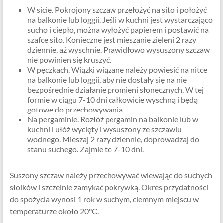
W sicie. Pokrojony szczaw przełożyć na sito i położyć
na balkonie lub loggii. Jeśli w kuchni jest wystarczająco
sucho i ciepło, można wyłożyć papierem i postawić na
szafce sito. Konieczne jest mieszanie zieleni 2 razy
dziennie, aż wyschnie. Prawidłowo wysuszony szczaw
nie powinien się kruszyć.
W pęczkach. Wiązki wiązane należy powiesić na nitce
na balkonie lub loggii, aby nie dostały się na nie
bezpośrednie działanie promieni słonecznych. W tej
formie w ciągu 7-10 dni całkowicie wyschną i będą
gotowe do przechowywania.
Na pergaminie. Rozłóż pergamin na balkonie lub w
kuchni i ułóż wycięty i wysuszony ze szczawiu
wodnego. Mieszaj 2 razy dziennie, doprowadzaj do
stanu suchego. Zajmie to 7-10 dni.
Suszony szczaw należy przechowywać wlewając do suchych
słoików i szczelnie zamykać pokrywką. Okres przydatności
do spożycia wynosi 1 rok w suchym, ciemnym miejscu w
temperaturze około 20°C.