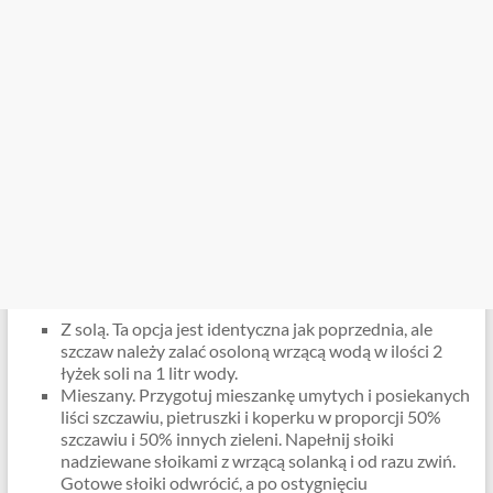
Z solą. Ta opcja jest identyczna jak poprzednia, ale
szczaw należy zalać osoloną wrzącą wodą w ilości 2
łyżek soli na 1 litr wody.
Mieszany. Przygotuj mieszankę umytych i posiekanych
liści szczawiu, pietruszki i koperku w proporcji 50%
szczawiu i 50% innych zieleni. Napełnij słoiki
nadziewane słoikami z wrzącą solanką i od razu zwiń.
Gotowe słoiki odwrócić, a po ostygnięciu