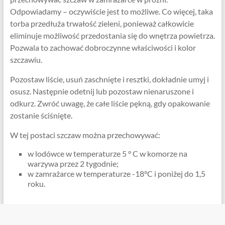
Odpowiadamy – oczywiście jest to możliwe. Co więcej, taka
torba przedłuża trwałość zieleni, ponieważ całkowicie
eliminuje możliwość przedostania się do wnętrza powietrza.
Pozwala to zachować dobroczynne właściwości i kolor
szczawiu.
Pozostaw liście, usuń zaschnięte i resztki, dokładnie umyj i
osusz. Następnie odetnij lub pozostaw nienaruszone i
odkurz. Zwróć uwagę, że całe liście pękną, gdy opakowanie
zostanie ściśnięte.
W tej postaci szczaw można przechowywać:
w lodówce w temperaturze 5 ° C w komorze na
warzywa przez 2 tygodnie;
w zamrażarce w temperaturze -18°C i poniżej do 1,5
roku.