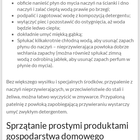
obficie nanieść płyn do mycia naczyń na ścianki i dno
naczyń i zalać ciepłą wodą prawie po brzegi;
podpalić i zagotować wodę z kompozycją detergentu;
wyłączyć piec i pozostawić do ostygnięcia, aż woda
będzie ledwo ciepła;
dokładnie umyć miękką gąbką;
Spłukać kilkakrotnie chłodną wodą, aby usunąć zapach
płynu do naczyń – nieprzywierająca powłoka dobrze
wchłania zapachy (można również spłukać zimną
wodą z odrobiną jabłek, aby usunąć zapach perfum w
płynie do mycia).
Bez większego wysiłku i specjalnych środków, przypalenie z
naczyń nieprzywierających, w przeciwieństwie do stali i
żeliwa, można łatwo wyczyścić w zmywarce. Przypaloną
patelnię z powłoką zapobiegającą przywieraniu wystarczy
umyć zwykłym detergentem.
Sprzątanie prostymi produktami
gospodarstwa domowego