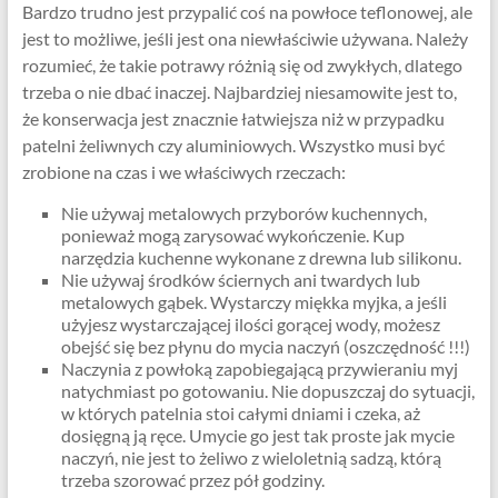
Bardzo trudno jest przypalić coś na powłoce teflonowej, ale
jest to możliwe, jeśli jest ona niewłaściwie używana. Należy
rozumieć, że takie potrawy różnią się od zwykłych, dlatego
trzeba o nie dbać inaczej. Najbardziej niesamowite jest to,
że konserwacja jest znacznie łatwiejsza niż w przypadku
patelni żeliwnych czy aluminiowych. Wszystko musi być
zrobione na czas i we właściwych rzeczach:
Nie używaj metalowych przyborów kuchennych,
ponieważ mogą zarysować wykończenie. Kup
narzędzia kuchenne wykonane z drewna lub silikonu.
Nie używaj środków ściernych ani twardych lub
metalowych gąbek. Wystarczy miękka myjka, a jeśli
użyjesz wystarczającej ilości gorącej wody, możesz
obejść się bez płynu do mycia naczyń (oszczędność !!!)
Naczynia z powłoką zapobiegającą przywieraniu myj
natychmiast po gotowaniu. Nie dopuszczaj do sytuacji,
w których patelnia stoi całymi dniami i czeka, aż
dosięgną ją ręce. Umycie go jest tak proste jak mycie
naczyń, nie jest to żeliwo z wieloletnią sadzą, którą
trzeba szorować przez pół godziny.