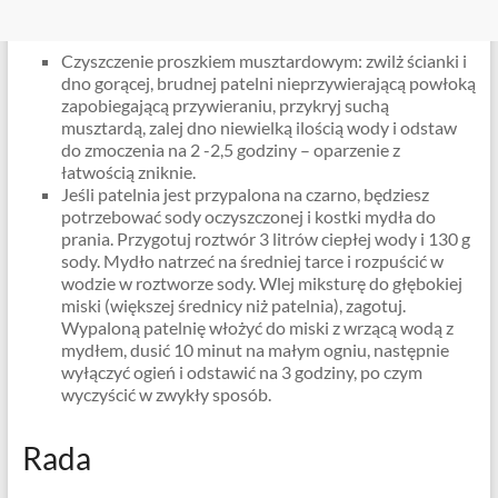
Czyszczenie proszkiem musztardowym: zwilż ścianki i
dno gorącej, brudnej patelni nieprzywierającą powłoką
zapobiegającą przywieraniu, przykryj suchą
musztardą, zalej dno niewielką ilością wody i odstaw
do zmoczenia na 2 -2,5 godziny – oparzenie z
łatwością zniknie.
Jeśli patelnia jest przypalona na czarno, będziesz
potrzebować sody oczyszczonej i kostki mydła do
prania. Przygotuj roztwór 3 litrów ciepłej wody i 130 g
sody. Mydło natrzeć na średniej tarce i rozpuścić w
wodzie w roztworze sody. Wlej miksturę do głębokiej
miski (większej średnicy niż patelnia), zagotuj.
Wypaloną patelnię włożyć do miski z wrzącą wodą z
mydłem, dusić 10 minut na małym ogniu, następnie
wyłączyć ogień i odstawić na 3 godziny, po czym
wyczyścić w zwykły sposób.
Rada