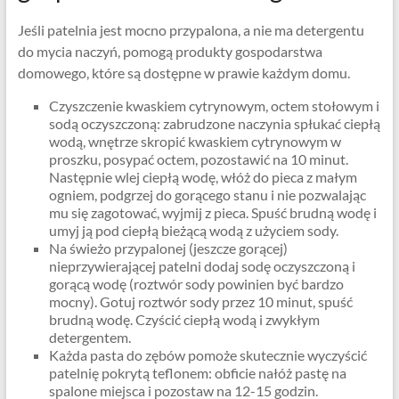
Jeśli patelnia jest mocno przypalona, ​​a nie ma detergentu
do mycia naczyń, pomogą produkty gospodarstwa
domowego, które są dostępne w prawie każdym domu.
Czyszczenie kwaskiem cytrynowym, octem stołowym i
sodą oczyszczoną: zabrudzone naczynia spłukać ciepłą
wodą, wnętrze skropić kwaskiem cytrynowym w
proszku, posypać octem, pozostawić na 10 minut.
Następnie wlej ciepłą wodę, włóż do pieca z małym
ogniem, podgrzej do gorącego stanu i nie pozwalając
mu się zagotować, wyjmij z pieca. Spuść brudną wodę i
umyj ją pod ciepłą bieżącą wodą z użyciem sody.
Na świeżo przypalonej (jeszcze gorącej)
nieprzywierającej patelni dodaj sodę oczyszczoną i
gorącą wodę (roztwór sody powinien być bardzo
mocny). Gotuj roztwór sody przez 10 minut, spuść
brudną wodę. Czyścić ciepłą wodą i zwykłym
detergentem.
Każda pasta do zębów pomoże skutecznie wyczyścić
patelnię pokrytą teflonem: obficie nałóż pastę na
spalone miejsca i pozostaw na 12-15 godzin.