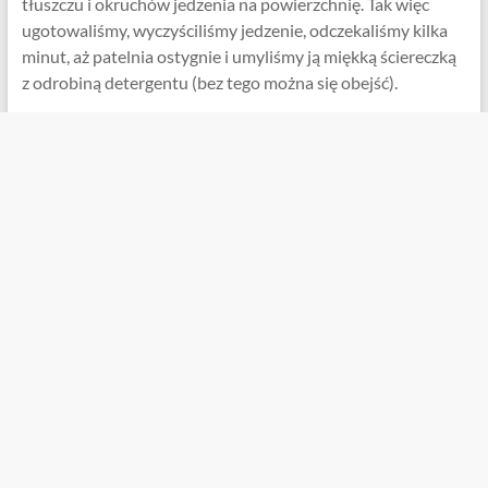
tłuszczu i okruchów jedzenia na powierzchnię. Tak więc
ugotowaliśmy, wyczyściliśmy jedzenie, odczekaliśmy kilka
minut, aż patelnia ostygnie i umyliśmy ją miękką ściereczką
z odrobiną detergentu (bez tego można się obejść).