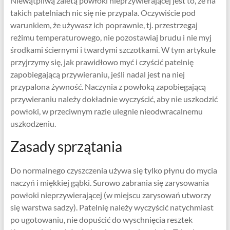
Niewątpliwą zaletą powłoki nieprzywierającej jest to, że na
takich patelniach nic się nie przypala. Oczywiście pod
warunkiem, że używasz ich poprawnie, tj. przestrzegaj
reżimu temperaturowego, nie pozostawiaj brudu i nie myj
środkami ściernymi i twardymi szczotkami. W tym artykule
przyjrzymy się, jak prawidłowo myć i czyścić patelnię
zapobiegającą przywieraniu, jeśli nadal jest na niej
przypalona żywność. Naczynia z powłoką zapobiegającą
przywieraniu należy dokładnie wyczyścić, aby nie uszkodzić
powłoki, w przeciwnym razie ulegnie nieodwracalnemu
uszkodzeniu.
Zasady sprzątania
Do normalnego czyszczenia używa się tylko płynu do mycia
naczyń i miękkiej gąbki. Surowo zabrania się zarysowania
powłoki nieprzywierającej (w miejscu zarysowań utworzy
się warstwa sadzy). Patelnię należy wyczyścić natychmiast
po ugotowaniu, nie dopuścić do wyschnięcia resztek