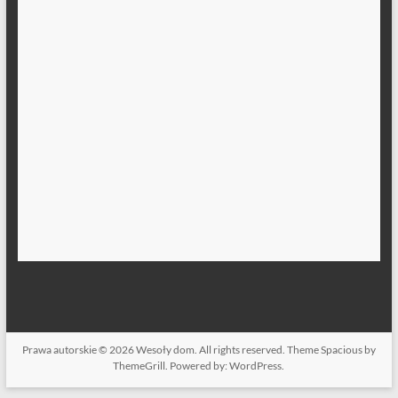
Prawa autorskie © 2026
Wesoły dom
. All rights reserved. Theme
Spacious
by
ThemeGrill. Powered by:
WordPress
.