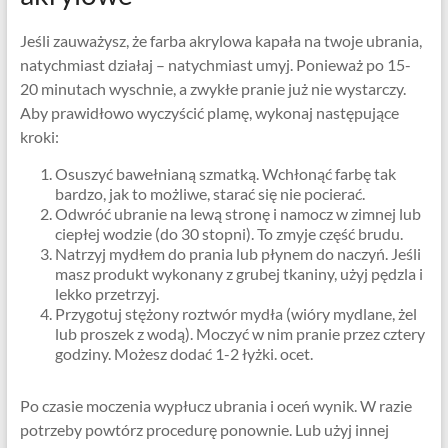
Jeśli zauważysz, że farba akrylowa kapała na twoje ubrania,
natychmiast działaj – natychmiast umyj. Ponieważ po 15-
20 minutach wyschnie, a zwykłe pranie już nie wystarczy.
Aby prawidłowo wyczyścić plamę, wykonaj następujące
kroki:
Osuszyć bawełnianą szmatką. Wchłonąć farbę tak
bardzo, jak to możliwe, starać się nie pocierać.
Odwróć ubranie na lewą stronę i namocz w zimnej lub
ciepłej wodzie (do 30 stopni). To zmyje część brudu.
Natrzyj mydłem do prania lub płynem do naczyń. Jeśli
masz produkt wykonany z grubej tkaniny, użyj pędzla i
lekko przetrzyj.
Przygotuj stężony roztwór mydła (wióry mydlane, żel
lub proszek z wodą). Moczyć w nim pranie przez cztery
godziny. Możesz dodać 1-2 łyżki. ocet.
Po czasie moczenia wypłucz ubrania i oceń wynik. W razie
potrzeby powtórz procedurę ponownie. Lub użyj innej