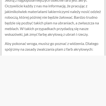
Jedną z najpopularniejszych obecnie farb jest akryl.
Oczywiście każdy z nas ma informację, że pracując z
jakimikolwiek materiałami lakierniczymi należy nosić odzież
roboczą, której później nie będzie żałować. Bardzo trudno
będzie się pozbyć takich plam na ubraniach, a zwłaszcza na
meblach. W takich przypadkach przydadzą się nasze
wskazówki, jak zmyć farbę akrylową z ubrań i rzeczy.
Aby pokonać wroga, musisz go poznać z widzenia. Dlatego
spójrzmy na zasady zwalczania plam z farb akrylowych: