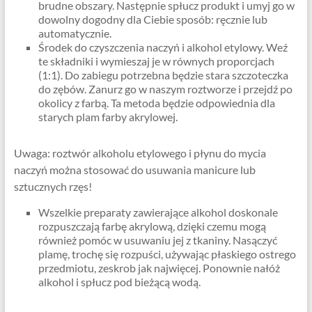
brudne obszary. Następnie spłucz produkt i umyj go w
dowolny dogodny dla Ciebie sposób: ręcznie lub
automatycznie.
Środek do czyszczenia naczyń i alkohol etylowy. Weź
te składniki i wymieszaj je w równych proporcjach
(1:1). Do zabiegu potrzebna będzie stara szczoteczka
do zębów. Zanurz go w naszym roztworze i przejdź po
okolicy z farbą. Ta metoda będzie odpowiednia dla
starych plam farby akrylowej.
Uwaga: roztwór alkoholu etylowego i płynu do mycia
naczyń można stosować do usuwania manicure lub
sztucznych rzęs!
Wszelkie preparaty zawierające alkohol doskonale
rozpuszczają farbę akrylową, dzięki czemu mogą
również pomóc w usuwaniu jej z tkaniny. Nasączyć
plamę, trochę się rozpuści, używając płaskiego ostrego
przedmiotu, zeskrob jak najwięcej. Ponownie nałóż
alkohol i spłucz pod bieżącą wodą.