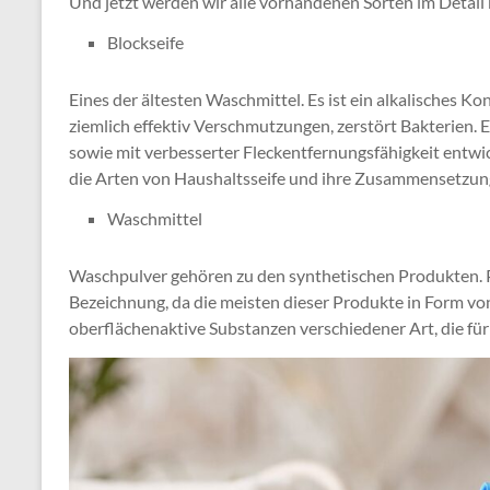
Und jetzt werden wir alle vorhandenen Sorten im Detail
Blockseife
Eines der ältesten Waschmittel. Es ist ein alkalisches K
ziemlich effektiv Verschmutzungen, zerstört Bakterien.
sowie mit verbesserter Fleckentfernungsfähigkeit entwic
die Arten von Haushaltsseife und ihre Zusammensetzung
Waschmittel
Waschpulver gehören zu den synthetischen Produkten. P
Bezeichnung, da die meisten dieser Produkte in Form von
oberflächenaktive Substanzen verschiedener Art, die fü