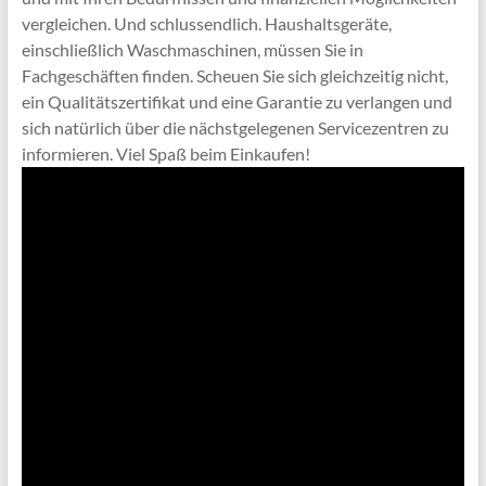
vergleichen. Und schlussendlich. Haushaltsgeräte,
einschließlich Waschmaschinen, müssen Sie in
Fachgeschäften finden. Scheuen Sie sich gleichzeitig nicht,
ein Qualitätszertifikat und eine Garantie zu verlangen und
sich natürlich über die nächstgelegenen Servicezentren zu
informieren. Viel Spaß beim Einkaufen!