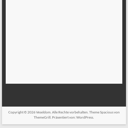
Copyright © 2026
Veseldom
. Alle Rechte vorbehalten. Theme
Spacious
von
ThemeGrill. Präsentiert von:
WordPress
.