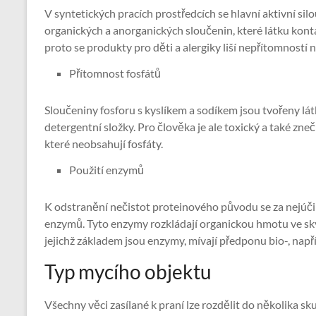
V syntetických pracích prostředcích se hlavní aktivní silo
organických a anorganických sloučenin, které látku kont
proto se produkty pro děti a alergiky liší nepřítomnost
Přítomnost fosfátů
Sloučeniny fosforu s kyslíkem a sodíkem jsou tvořeny lá
detergentní složky. Pro člověka je ale toxický a také zneči
které neobsahují fosfáty.
Použití enzymů
K odstranění nečistot proteinového původu se za nejúči
enzymů. Tyto enzymy rozkládají organickou hmotu ve skvrn
jejichž základem jsou enzymy, mívají předponu bio-, např
Typ mycího objektu
Všechny věci zasílané k praní lze rozdělit do několika sk