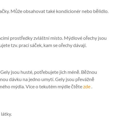
račky. Může obsahovat také kondicionér nebo bělidlo.
cími prostředky zvláštní místo. Mýdlové ořechy jsou
jete tzv. prací sáček, kam se ořechy dávají.
í. Gely jsou husté, potřebujete jich méně. Běžnou
bnou dávku na jedno umytí. Gely jsou převážně
žného mýdla. Více o tekutém mýdle čtěte
zde
.
látky.