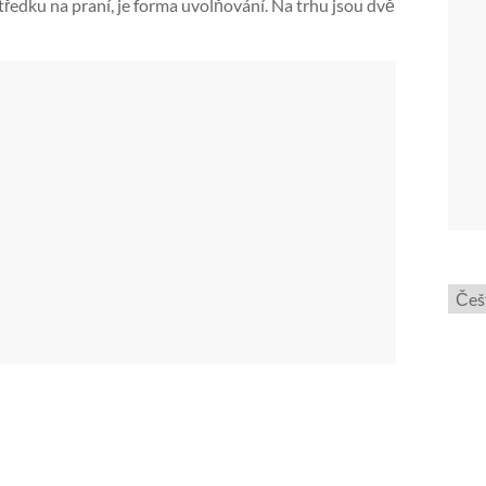
tředku na praní, je forma uvolňování. Na trhu jsou dvě
Zvol
jazyk