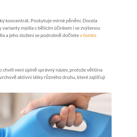
ický koncentrát. Poskytuje mírné pěnění. Docela
ty varianty mýdla s bělícím účinkem i se zvýšenou
la a jeho složení se podrobně dočtete
v tomto
o chvíli není úplně správný název, protože většina
rchově aktivní látky různého druhu, které zajišťují