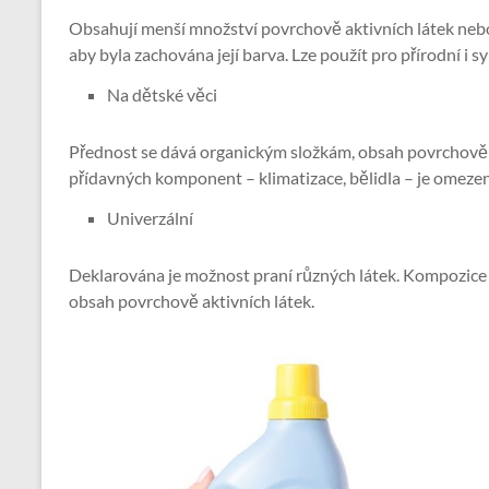
Obsahují menší množství povrchově aktivních látek nebo 
aby byla zachována její barva. Lze použít pro přírodní i s
Na dětské věci
Přednost se dává organickým složkám, obsah povrchově a
přídavných komponent – ​​klimatizace, bělidla – je omeze
Univerzální
Deklarována je možnost praní různých látek. Kompozice
obsah povrchově aktivních látek.