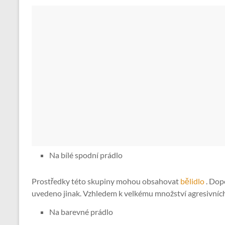
Na bílé spodní prádlo
Prostředky této skupiny mohou obsahovat
bělidlo
. Dop
uvedeno jinak. Vzhledem k velkému množství agresivních
Na barevné prádlo