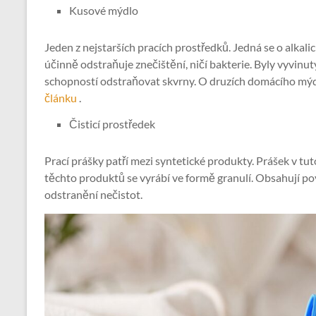
Kusové mýdlo
Jeden z nejstarších pracích prostředků. Jedná se o alkal
účinně odstraňuje znečištění, ničí bakterie. Byly vyvinu
schopností odstraňovat skvrny. O druzích domácího mýd
článku
.
Čisticí prostředek
Prací prášky patří mezi syntetické produkty. Prášek v tut
těchto produktů se vyrábí ve formě granulí. Obsahují pov
odstranění nečistot.