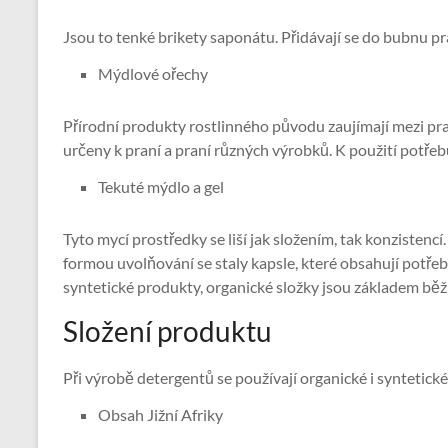
Jsou to tenké brikety saponátu. Přidávají se do bubnu p
Mýdlové ořechy
Přírodní produkty rostlinného původu zaujímají mezi pra
určeny k praní a praní různých výrobků. K použití potřebu
Tekuté mýdlo a gel
Tyto mycí prostředky se liší jak složením, tak konzistenc
formou uvolňování se staly kapsle, které obsahují potře
syntetické produkty, organické složky jsou základem bě
Složení produktu
Při výrobě detergentů se používají organické i syntetické 
Obsah Jižní Afriky