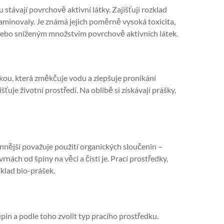
u stávají povrchově aktivní látky. Zajišťují rozklad
aminovaly. Je známá jejich poměrně vysoká toxicita,
í nebo sníženým množstvím povrchově aktivních látek.
tkou, která změkčuje vodu a zlepšuje pronikání
šťuje životní prostředí. Na oblibě si získávají prášky,
nnější považuje použití organických sloučenin –
ách od špíny na věci a čistí je. Prací prostředky,
íklad bio-prášek.
upin a podle toho zvolit typ pracího prostředku.