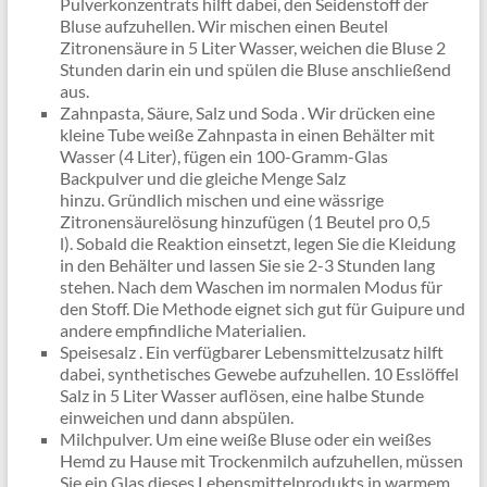
Pulverkonzentrats hilft dabei, den Seidenstoff der
Bluse aufzuhellen. Wir mischen einen Beutel
Zitronensäure in 5 Liter Wasser, weichen die Bluse 2
Stunden darin ein und spülen die Bluse anschließend
aus.
Zahnpasta, Säure, Salz und Soda . Wir drücken eine
kleine Tube weiße Zahnpasta in einen Behälter mit
Wasser (4 Liter), fügen ein 100-Gramm-Glas
Backpulver und die gleiche Menge Salz
hinzu. Gründlich mischen und eine wässrige
Zitronensäurelösung hinzufügen (1 Beutel pro 0,5
l). Sobald die Reaktion einsetzt, legen Sie die Kleidung
in den Behälter und lassen Sie sie 2-3 Stunden lang
stehen. Nach dem Waschen im normalen Modus für
den Stoff. Die Methode eignet sich gut für Guipure und
andere empfindliche Materialien.
Speisesalz . Ein verfügbarer Lebensmittelzusatz hilft
dabei, synthetisches Gewebe aufzuhellen. 10 Esslöffel
Salz in 5 Liter Wasser auflösen, eine halbe Stunde
einweichen und dann abspülen.
Milchpulver. Um eine weiße Bluse oder ein weißes
Hemd zu Hause mit Trockenmilch aufzuhellen, müssen
Sie ein Glas dieses Lebensmittelprodukts in warmem