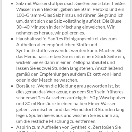
Salz mit Wasserstoffperoxid . Gießen Sie 5 Liter heißes
Wasser in ein Becken, geben Sie 50 ml Peroxid und ein
100-Gramm-Glas Salz hinzu und rühren Sie gründlich
um, damit sich das Salz vollständig auflöst. Die Bluse
30–40 Minuten in der Mischung einweichen. Wir
nehmen es heraus, wir polieren es.
Haushaltsseife. Sanftes Reinigungsmittel, das zum
Aufhellen aller empfindlichen Stoffe und
Synthetikstoffe verwendet werden kann. Machen Sie
das Hemd nass, reiben Sie es mit einem Stück Seife ein,
wickeln Sie es dann in einen Zellophanbeutel und
lassen Sie es zwei Stunden lang stehen. Anschließend
gemäß den Empfehlungen auf dem Etikett von Hand
oder in der Maschine waschen.
Borsäure . Wenn die Kleidung grau geworden ist, ist
dies genau das Werkzeug, das dem Stoff sein früheres
schneeweißes Aussehen zurückgibt. 50 g Waschpulver
und 30 ml Borsäure in einen halben Eimer Wasser
geben, vermischen und das Hemd dort 3 Stunden lang
legen. Spülen Sie es aus und wischen Sie es dann ab,
um die restliche Mischung zu entfernen.
Aspirin zum Aufhellen von Synthetik . Zerstoßen Sie