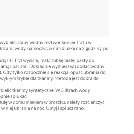
wybielić słaby wodny roztwór koncentratu w
itrami wody, namoczyć w nim bluzkę na 2 godziny, po
ą (4 litry) wyciśnij małą tubkę białej pasty do
samą ilość soli. Dokładnie wymieszać i dodać wodny
. Gdy tylko rozpocznie się reakcja, opuść ubrania do
zwykłym trybie dla tkaniny. Metoda jest dobra do
ielić tkaniny syntetyczne. W 5 litrach wody
ępnie spłukać.
szulę w domu mlekiem w proszku, należy rozcieńczyć
w niej ubrania na noc. Umyj i spłucz rano.