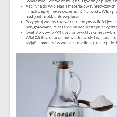
wymieszać i włożyć koszulę na 3 godziny. Spłucz, a 
Aspiryna do wybielania materiałów syntetycznych. Z
litrach ciepłej (nie wyższej niż 40 ˚C) wody. Włóż 
następnie dokładnie wypłucz.
Przygotuj wodny roztwór terpentyny w ilości jednej
przygotowanej mieszance na noc, następnie wyprać 
Ocet stołowy (7-9%). Szyfonowa bluzka jest wybie
Wlej 0,5 litra octu do pół wiadra wody i namocz k
wyjąć i namoczyć w wodzie z mydłem, a następnie d