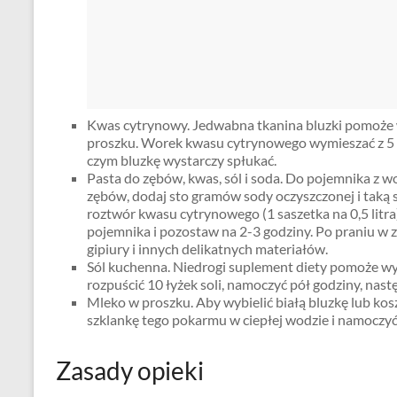
Kwas cytrynowy. Jedwabna tkanina bluzki pomoże 
proszku. Worek kwasu cytrynowego wymieszać z 5 l
czym bluzkę wystarczy spłukać.
Pasta do zębów, kwas, sól i soda. Do pojemnika z wod
zębów, dodaj sto gramów sody oczyszczonej i taką 
roztwór kwasu cytrynowego (1 saszetka na 0,5 litra)
pojemnika i pozostaw na 2-3 godziny. Po praniu w 
gipiury i innych delikatnych materiałów.
Sól kuchenna. Niedrogi suplement diety pomoże wyb
rozpuścić 10 łyżek soli, namoczyć pół godziny, nast
Mleko w proszku. Aby wybielić białą bluzkę lub ko
szklankę tego pokarmu w ciepłej wodzie i namoczyć 
Zasady opieki