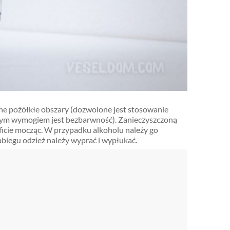
e pożółkłe obszary (dozwolone jest stosowanie
nym wymogiem jest bezbarwność). Zanieczyszczoną
ficie mocząc. W przypadku alkoholu należy go
abiegu odzież należy wyprać i wypłukać.