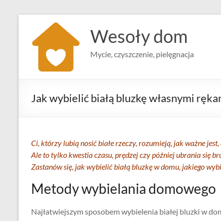
Skip
to
Wesoły dom
content
Mycie, czyszczenie, pielęgnacja
Jak wybielić białą bluzkę własnymi ręk
Ci, którzy lubią nosić białe rzeczy, rozumieją, jak ważne jes
Ale to tylko kwestia czasu, prędzej czy później ubrania się br
Zastanów się, jak wybielić białą bluzkę w domu, jakiego wy
Metody wybielania domowego
Najłatwiejszym sposobem wybielenia białej bluzki w domu