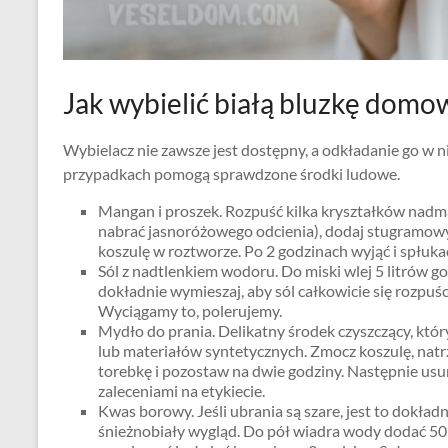
Jak wybielić białą bluzkę dom
Wybielacz nie zawsze jest dostępny, a odkładanie go w n
przypadkach pomogą sprawdzone środki ludowe.
Mangan i proszek. Rozpuść kilka kryształków nadm
nabrać jasnoróżowego odcienia), dodaj stugramowy
koszulę w roztworze. Po 2 godzinach wyjąć i spłukać
Sól z nadtlenkiem wodoru. Do miski wlej 5 litrów go
dokładnie wymieszaj, aby sól całkowicie się rozpuś
Wyciągamy to, polerujemy.
Mydło do prania. Delikatny środek czyszczący, któ
lub materiałów syntetycznych. Zmocz koszulę, natr
torebkę i pozostaw na dwie godziny. Następnie usuń
zaleceniami na etykiecie.
Kwas borowy. Jeśli ubrania są szare, jest to dokład
śnieżnobiały wygląd. Do pół wiadra wody dodać 50 