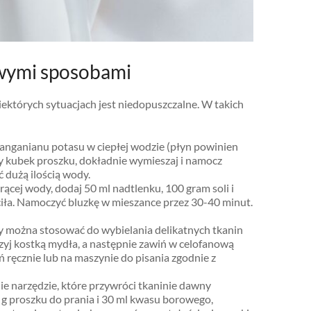
owymi sposobami
iektórych sytuacjach jest niedopuszczalne. W takich
anganianu potasu w ciepłej wodzie (płyn powinien
 kubek proszku, dokładnie wymieszaj i namocz
 dużą ilością wody.
rącej wody, dodaj 50 ml nadtlenku, 100 gram soli i
ciła. Namoczyć bluzkę w mieszance przez 30-40 minut.
ry można stosować do wybielania delikatnych tkanin
zyj kostką mydła, a następnie zawiń w celofanową
 ręcznie lub na maszynie do pisania zgodnie z
nie narzędzie, które przywróci tkaninie dawny
g proszku do prania i 30 ml kwasu borowego,