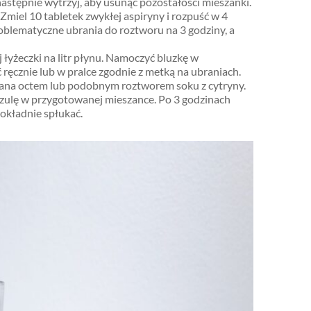
następnie wytrzyj, aby usunąć pozostałości mieszanki.
miel 10 tabletek zwykłej aspiryny i rozpuść w 4
problematyczne ubrania do roztworu na 3 godziny, a
 łyżeczki na litr płynu. Namoczyć bluzkę w
ręcznie lub w pralce zgodnie z metką na ubraniach.
lana octem lub podobnym roztworem soku z cytryny.
oszulę w przygotowanej mieszance. Po 3 godzinach
okładnie spłukać.