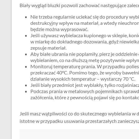
Biały wygląd bluzki pozwoli zachować następujące zalec
Nie trzeba regularnie uciekać się do procedury wyb
destrukcyjny wpływ na materiał, a wtedy nieuchron
będzie można wyprasować.
Jeśli używasz wybielacza kupionego w sklepie, konie
w miarkę do dokładnego dozowania, gdyż niewielka 
zepsuje materiał.
Aby białe ubrania nie poplamiły, pierz je oddzieln
wybielaniem, co na dłuższą metę pozytywnie wpłynie
Monitoruj temperaturę prania. W przypadku polies
przekraczać 40°C. Pomimo tego, że wyroby bawełni
działanie wysokich temperatur – wystarczy 70 ˚C.
Jeśli biały przedmiot jest wyblakły, tylko rozjaśni
Podczas prania w metalowych pojemnikach sprawdź,
zażółcenia, które z pewnością pojawi się po kontakc
Jeśli masz wątpliwości co do skutecznego wybielania w do
istotne w przypadku usuwania przestarzałych zanieczysz