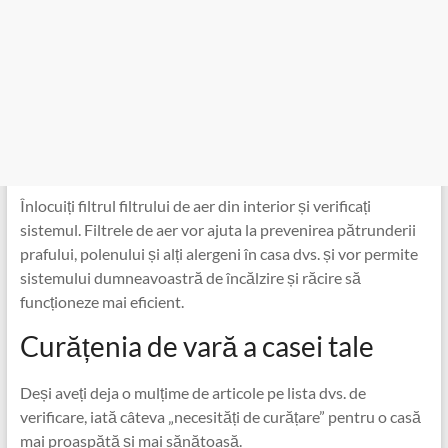
Înlocuiți filtrul filtrului de aer din interior și verificați
sistemul. Filtrele de aer vor ajuta la prevenirea pătrunderii
prafului, polenului și alți alergeni în casa dvs. și vor permite
sistemului dumneavoastră de încălzire și răcire să
funcționeze mai eficient.
Curățenia de vară a casei tale
Deși aveți deja o mulțime de articole pe lista dvs. de
verificare, iată câteva „necesități de curățare” pentru o casă
mai proaspătă și mai sănătoasă.