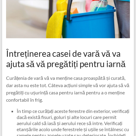
Întreținerea casei de vară vă va
ajuta să vă pregătiți pentru iarnă
Curățenia de vară vă va menține casa proaspătă și curată,
dar asta nu este tot. Câteva acțiuni simple vă vor ajuta să vă
pregătiți cu ușurință casa pentru iarnă pentru a o menține
confortabil în frig.
În timp ce curățați aceste ferestre din exterior, verificați
dacă există fisuri, goluri și alte locuri care permit
aerului cald să iasă și aerului rece să intre. Verificați
etanșările acolo unde ferestrele și ușile se întâlnesc cu
ramele pentru zonele uzate sau deteriorate. Închideți