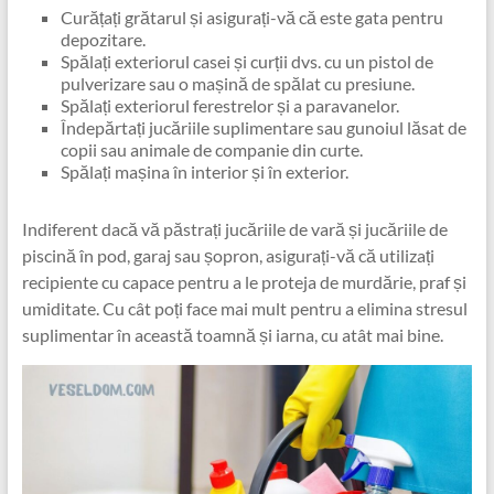
Curățați grătarul și asigurați-vă că este gata pentru
depozitare.
Spălați exteriorul casei și curții dvs. cu un pistol de
pulverizare sau o mașină de spălat cu presiune.
Spălați exteriorul ferestrelor și a paravanelor.
Îndepărtați jucăriile suplimentare sau gunoiul lăsat de
copii sau animale de companie din curte.
Spălați mașina în interior și în exterior.
Indiferent dacă vă păstrați jucăriile de vară și jucăriile de
piscină în pod, garaj sau șopron, asigurați-vă că utilizați
recipiente cu capace pentru a le proteja de murdărie, praf și
umiditate. Cu cât poți face mai mult pentru a elimina stresul
suplimentar în această toamnă și iarna, cu atât mai bine.