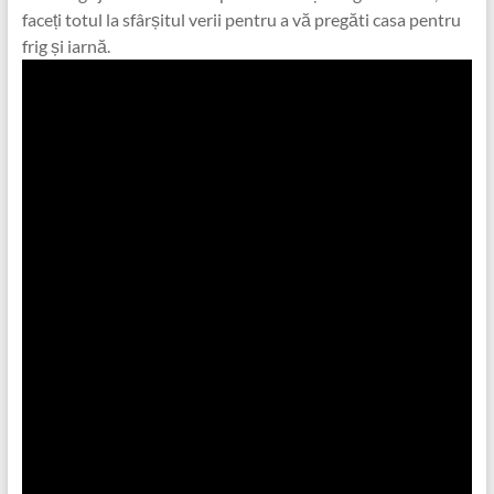
faceți totul la sfârșitul verii pentru a vă pregăti casa pentru
frig și iarnă.