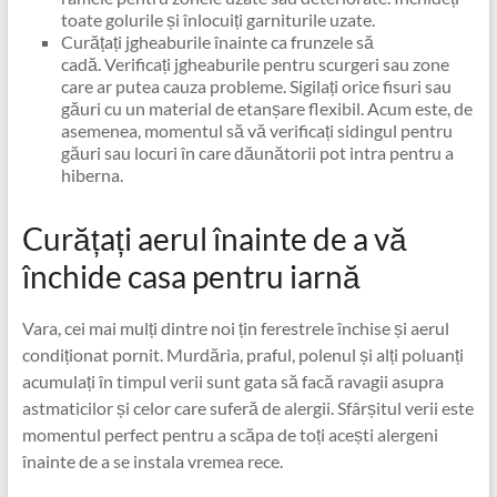
toate golurile și înlocuiți garniturile uzate.
Curățați jgheaburile înainte ca frunzele să
cadă. Verificați jgheaburile pentru scurgeri sau zone
care ar putea cauza probleme. Sigilați orice fisuri sau
găuri cu un material de etanșare flexibil. Acum este, de
asemenea, momentul să vă verificați sidingul pentru
găuri sau locuri în care dăunătorii pot intra pentru a
hiberna.
Curățați aerul înainte de a vă
închide casa pentru iarnă
Vara, cei mai mulți dintre noi țin ferestrele închise și aerul
condiționat pornit. Murdăria, praful, polenul și alți poluanți
acumulați în timpul verii sunt gata să facă ravagii asupra
astmaticilor și celor care suferă de alergii. Sfârșitul verii este
momentul perfect pentru a scăpa de toți acești alergeni
înainte de a se instala vremea rece.