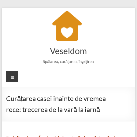
Skip
to
content
Veseldom
Spălarea, curățarea, îngrijirea
Meniu
Curățarea casei înainte de vremea
rece: trecerea de la vară la iarnă