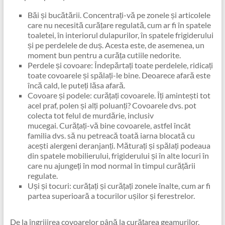
Băi și bucătării. Concentrați-vă pe zonele și articolele
care nu necesită curățare regulată, cum ar fi în spatele
toaletei, în interiorul dulapurilor, în spatele frigiderului
și pe perdelele de duș. Acesta este, de asemenea, un
moment bun pentru a curăța cutiile nedorite.
Perdele și covoare: Îndepărtați toate perdelele, ridicați
toate covoarele și spălați-le bine. Deoarece afară este
încă cald, le puteți lăsa afară.
Covoare și podele: curățați covoarele. Îți amintești tot
acel praf, polen și alți poluanți? Covoarele dvs. pot
colecta tot felul de murdărie, inclusiv
mucegai. Curățați-vă bine covoarele, astfel încât
familia dvs. să nu petreacă toată iarna blocată cu
acești alergeni deranjanți. Măturați și spălați podeaua
din spatele mobilierului, frigiderului și în alte locuri în
care nu ajungeți în mod normal în timpul curățării
regulate.
Uși și tocuri: curățați și curățați zonele înalte, cum ar fi
partea superioară a tocurilor ușilor și ferestrelor.
De la îngrijirea covoarelor până la curățarea geamurilor,