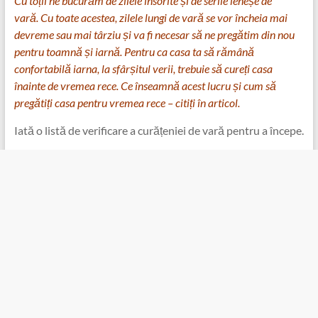
Cu toții ne bucurăm de zilele însorite și de serile leneșe de
vară. Cu toate acestea, zilele lungi de vară se vor încheia mai
devreme sau mai târziu și va fi necesar să ne pregătim din nou
pentru toamnă și iarnă. Pentru ca casa ta să rămână
confortabilă iarna, la sfârșitul verii, trebuie să cureți casa
înainte de vremea rece. Ce înseamnă acest lucru și cum să
pregătiți casa pentru vremea rece – citiți în articol.
Iată o listă de verificare a curățeniei de vară pentru a începe.