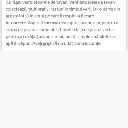
Curățați ventilatoarele de tavan. Ventilatoarele de tavan
colectează mult praf și resturi în timpul verii, iar o parte din
acesta intră în aerul pe care îl respiri la fiecare
întoarcere. Aspirați carcasa deasupra șuruburilor pentru a
scăpa de praful acumulat. Utilizați o față de pernă veche
pentru a curăța șuruburile sau pur și simplu spălați-le cu
apă și săpun. Aveți grijă să nu udați zona locuinței.