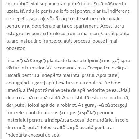
microfibră. Sfat suplimentar: puteți folosi și cămăși vechi
uzate, tăindu-le pentru a le folosi pentru plante. Indiferent
ce alegeți, asigurați-vă că cârpa este suficient de moale
pentru a nu deteriora planta de apartament. Acest lucru
este grozav pentru florile cu frunze mai mari. Cu cât planta
ta are mai puține frunze, cu atât procesul poate fi mai
obositor.
Începeți să ștergeți planta de la baza tulpinii și mergeți spre
vârfurile frunzelor. Vă recomandăm să începeți cu o cârpă
uscată pentru a îndepărta mai întâi praful. Apoi puteți
adăuga|adăugare| apă Țesătura nu trebuie să fie bine
umedă, altfel pot rămâne pete de apă nedorite pe ea. Udați
doar o cârpă cu apă caldă. Apa distilată este cea mai bună,
dar puteți folosi apă de la robinet. Asigurați-vă că ștergeți
frunzele plantelor de sus și de jos și spălați periodic
materialul pentru a îndepărta excesul de murdărie. În cele
din urmă, puteți folosi o altă cârpă uscată pentru a
îndepărta excesul de apă.