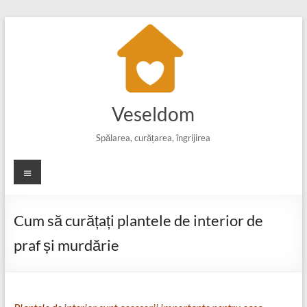
Skip
to
content
Veseldom
Spălarea, curățarea, îngrijirea
Meniu
Cum să curățați plantele de interior de
praf și murdărie