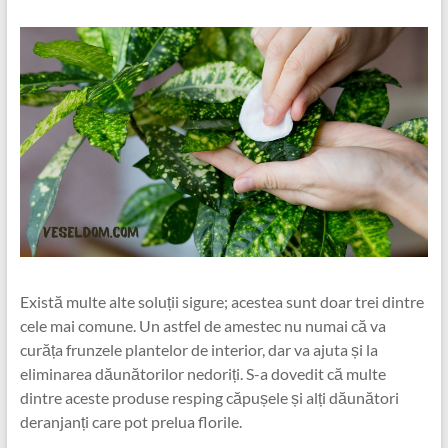
Există multe alte soluții sigure; acestea sunt doar trei dintre
cele mai comune. Un astfel de amestec nu numai că va
curăța frunzele plantelor de interior, dar va ajuta și la
eliminarea dăunătorilor nedoriți. S-a dovedit că multe
dintre aceste produse resping căpușele și alți dăunători
deranjanți care pot prelua florile.