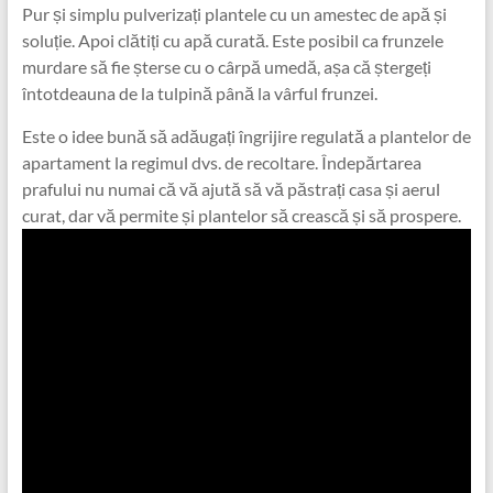
Pur și simplu pulverizați plantele cu un amestec de apă și
soluție. Apoi clătiți cu apă curată. Este posibil ca frunzele
murdare să fie șterse cu o cârpă umedă, așa că ștergeți
întotdeauna de la tulpină până la vârful frunzei.
Este o idee bună să adăugați îngrijire regulată a plantelor de
apartament la regimul dvs. de recoltare. Îndepărtarea
prafului nu numai că vă ajută să vă păstrați casa și aerul
curat, dar vă permite și plantelor să crească și să prospere.