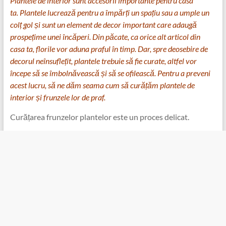
Plantele de interior sunt accesorii importante pentru casa
ta. Plantele lucrează pentru a împărți un spațiu sau a umple un
colț gol și sunt un element de decor important care adaugă
prospețime unei încăperi. Din păcate, ca orice alt articol din
casa ta, florile vor aduna praful în timp. Dar, spre deosebire de
decorul neînsuflețit, plantele trebuie să fie curate, altfel vor
începe să se îmbolnăvească și să se ofilească. Pentru a preveni
acest lucru, să ne dăm seama cum să curățăm plantele de
interior și frunzele lor de praf.
Curățarea frunzelor plantelor este un proces delicat.