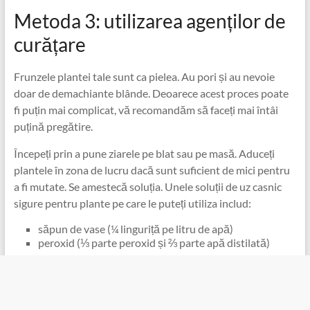
Metoda 3: utilizarea agenților de
curățare
Frunzele plantei tale sunt ca pielea. Au pori și au nevoie
doar de demachiante blânde. Deoarece acest proces poate
fi puțin mai complicat, vă recomandăm să faceți mai întâi
puțină pregătire.
Începeți prin a pune ziarele pe blat sau pe masă. Aduceți
plantele în zona de lucru dacă sunt suficient de mici pentru
a fi mutate. Se amestecă soluția. Unele soluții de uz casnic
sigure pentru plante pe care le puteți utiliza includ:
săpun de vase (¼ linguriță pe litru de apă)
peroxid (⅓ parte peroxid și ⅔ parte apă distilată)