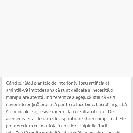
Când curățați plantele de interior (vii sau artificiale),
amintiți-vă întotdeauna că sunt delicate și necesită o
manipulare atentă. Indiferent ce alegeți, să știți că va fi
nevoie de puțină practică pentru a face bine. Lucrați în grabă
și chimicalele agresive rareori dau rezultatul dorit. De
asemenea, stai departe de aspiratoare si aer comprimat. Ele
pot deteriora cu ușurință frunzele și tulpinile florii
tale. Există multe modalități de a spăla plantele și, în cele