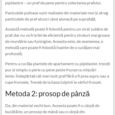
pipidastre – un praf de pene pentru colectarea prafului.
Paniculele pufoase sunt realizate din materiale moi și atrag
particulele de praf atunci când alunecă pe suprafață.
Această metodă poate fi folosită pentru un strat subțire de
praf, dar nu va fi la fel de eficientă pentru straturi mai groase
de murdărie sau funingine. Aceasta este, de asemenea, o
metodă care poate fi folosită înainte de o curățare mai
profundă.
Pentru a curăța plantele de apartament cu pipidaster, treceți
pur și simplu o perie cu pene peste frunze cu mișcări
lente. Îndepărtați cât mai mult praf fără a fi prea aspru sau a
rupe frunzele. Treceți de la baza tulpinii la vârful frunzei.
Metoda 2: prosop de pânză
Da, din material vechi bun. Aceasta poate fi o cârpă de
bucătărie, un prosop de mână sau o cârpă din