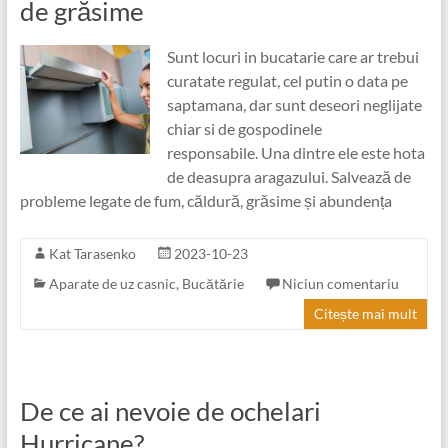
de grăsime
Sunt locuri in bucatarie care ar trebui
curatate regulat, cel putin o data pe
saptamana, dar sunt deseori neglijate
chiar si de gospodinele
responsabile. Una dintre ele este hota
de deasupra aragazului. Salvează de
probleme legate de fum, căldură, grăsime și abundența
Kat Tarasenko
2023-10-23
Aparate de uz casnic
,
Bucătărie
Niciun comentariu
Citește mai mult
De ce ai nevoie de ochelari
Hurricane?