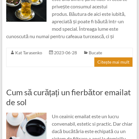
privește consumul acestui
produs. Băutura de aici este iubită,
apreciată și poate fi băută într-un
mod special. Întreaga lume este
cunoscută nu numai pentru cafeaua turcească, ci și
Kat Tarasenko
2023-06-28
Bucate
Citește mai mult
Cum să curățați un fierbător emailat
de sol
Un ceainic emailat este un lucru
convenabil, estetic si practic. Dar chiar
dacă bucătăria este echipată cu un
sistem de filtrare a apei la domiciliu,