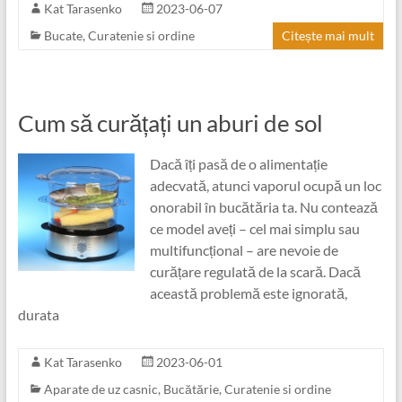
Kat Tarasenko
2023-06-07
Bucate
,
Curatenie si ordine
Citește mai mult
Cum să curățați un aburi de sol
Dacă îți pasă de o alimentație
adecvată, atunci vaporul ocupă un loc
onorabil în bucătăria ta. Nu contează
ce model aveți – cel mai simplu sau
multifuncțional – are nevoie de
curățare regulată de la scară. Dacă
această problemă este ignorată,
durata
Kat Tarasenko
2023-06-01
Aparate de uz casnic
,
Bucătărie
,
Curatenie si ordine