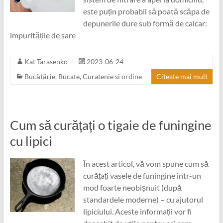
este puțin probabil să poată scăpa de
depunerile dure sub formă de calcar:
impuritățile de sare
Kat Tarasenko
2023-06-24
Bucătărie
,
Bucate
,
Curatenie si ordine
Citește mai mult
Cum să curățați o tigaie de funingine
cu lipici
În acest articol, vă vom spune cum să
curățați vasele de funingine într-un
mod foarte neobișnuit (după
standardele moderne) – cu ajutorul
lipiciului. Aceste informații vor fi