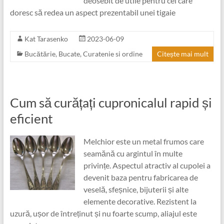
deosebit de utile pentru cei care
doresc să redea un aspect prezentabil unei tigaie
Kat Tarasenko
2023-06-09
Bucătărie
,
Bucate
,
Curatenie si ordine
Citește mai mult
Cum să curățați cupronicalul rapid și
eficient
Melchior este un metal frumos care
seamănă cu argintul în multe
privințe. Aspectul atractiv al cupolei a
devenit baza pentru fabricarea de
veselă, sfeșnice, bijuterii și alte
elemente decorative. Rezistent la
uzură, ușor de întreținut și nu foarte scump, aliajul este