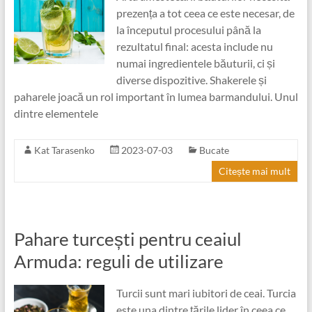
prezența a tot ceea ce este necesar, de
la începutul procesului până la
rezultatul final: acesta include nu
numai ingredientele băuturii, ci și
diverse dispozitive. Shakerele și
paharele joacă un rol important în lumea barmandului. Unul
dintre elementele
Kat Tarasenko
2023-07-03
Bucate
Citește mai mult
Pahare turcești pentru ceaiul
Armuda: reguli de utilizare
Turcii sunt mari iubitori de ceai. Turcia
este una dintre țările lider în ceea ce