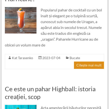
Popularul pahar de cocktail cu un bol
înalt și elegant pe o tulpină scurtă,
cunoscut sub numele de Uragan, a
apărut abia în secolul trecut. Numele
său este tradus din engleză ca
„uragan”. Paharele Hurricane au de
obicei un volum mare de
Kat Tarasenko
2023-07-04
Bucate
Citește mai mult
Ce este un pahar Highball: istoria
creației, scop
Arta amestecării băuturilor necesită