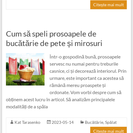
Citește mai mult
Cum să speli prosoapele de
bucătărie de pete și mirosuri
Într-o gospodină bună, prosoapele
servesc nu numai pentru treburile
casnice, ci și decorează interiorul. Prin
urmare, este important ca acestea să
rămână mereu proaspete și
ordonate. Vom vorbi despre cum să
obținem acest lucru în articol. Să analizăm principalele
modalități de a spăla
Kat Tarasenko
2023-05-14
Bucătărie
,
Spălat
Citește mai mult