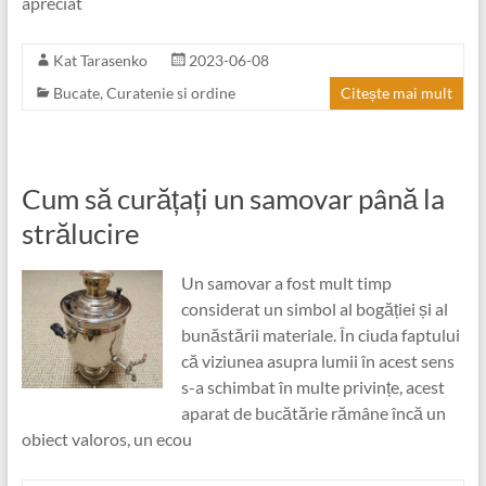
apreciat
Kat Tarasenko
2023-06-08
Bucate
,
Curatenie si ordine
Citește mai mult
Cum să curățați un samovar până la
strălucire
Un samovar a fost mult timp
considerat un simbol al bogăției și al
bunăstării materiale. În ciuda faptului
că viziunea asupra lumii în acest sens
s-a schimbat în multe privințe, acest
aparat de bucătărie rămâne încă un
obiect valoros, un ecou