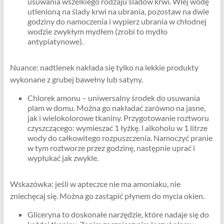
usuwania wszelkiego rodzaju śladów krwi. Wlej wodę
utlenioną na ślady krwi na ubrania, pozostaw na dwie
godziny do namoczenia i wypierz ubrania w chłodnej
wodzie zwykłym mydłem (zrobi to mydło
antypiatynowe).
Nuance: nadtlenek nakłada się tylko na lekkie produkty
wykonane z grubej bawełny lub satyny.
Chlorek amonu – uniwersalny środek do usuwania
plam w domu. Można go nakładać zarówno na jasne,
jak i wielokolorowe tkaniny. Przygotowanie roztworu
czyszczącego: wymieszać 1 łyżkę. l alkoholu w 1 litrze
wody do całkowitego rozpuszczenia. Namoczyć pranie
w tym roztworze przez godzinę, następnie uprać i
wypłukać jak zwykle.
Wskazówka: jeśli w apteczce nie ma amoniaku, nie
zniechęcaj się. Można go zastąpić płynem do mycia okien.
Gliceryna to doskonałe narzędzie, które nadaje się do