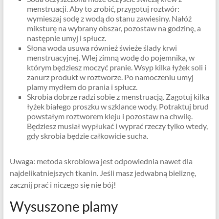
menstruacji. Aby to zrobić, przygotuj roztwór:
wymieszaj sodę z wodą do stanu zawiesiny. Nałóż
miksturę na wybrany obszar, pozostaw na godzinę, a
następnie umyj i spłucz.
Słona woda usuwa również świeże ślady krwi
menstruacyjnej. Wlej zimną wodę do pojemnika, w
którym będziesz moczyć pranie. Wsyp kilka łyżek soli i
zanurz produkt w roztworze. Po namoczeniu umyj
plamy mydłem do prania i spłucz.
Skrobia dobrze radzi sobie z menstruacją. Zagotuj kilka
łyżek białego proszku w szklance wody. Potraktuj brud
powstałym roztworem kleju i pozostaw na chwilę.
Będziesz musiał wypłukać i wyprać rzeczy tylko wtedy,
gdy skrobia będzie całkowicie sucha.
Uwaga: metoda skrobiowa jest odpowiednia nawet dla
najdelikatniejszych tkanin. Jeśli masz jedwabną bieliznę,
zacznij prać i niczego się nie bój!
Wysuszone plamy