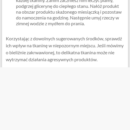
każdej tkaniny. Zanim zaczniesz nim leczyć plamy,
podgrzej glicerynę do ciepłego stanu. Nałóż produkt
na obszar produktu skażonego miesiączką i pozostaw
do namoczenia na godzinę. Następnie umyj rzeczy w
zimnej wodzie z mydłem do prania.
Korzystając z dowolnych sugerowanych środków, sprawdź
ich wpływ na tkaninę w niepozornym miejscu. Jeśli mówimy
o bieliźnie zakrwawionej, to delikatna tkanina może nie
wytrzymać działania agresywnych produktów.