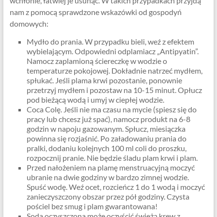
wchłonie, łatwiej je usunąć. W takich przypadkach przyjdą
nam z pomocą sprawdzone wskazówki od gospodyń
domowych:
Mydło do prania. W przypadku bieli, weź z efektem
wybielającym. Odpowiedni odplamiacz „Antipyatin”.
Namocz zaplamioną ściereczkę w wodzie o
temperaturze pokojowej. Dokładnie natrzeć mydłem,
spłukać. Jeśli plama krwi pozostanie, ponownie
przetrzyj mydłem i pozostaw na 10-15 minut. Opłucz
pod bieżącą wodą i umyj w ciepłej wodzie.
Coca Colę. Jeśli nie ma czasu na mycie (spiesz się do
pracy lub chcesz już spać), namocz produkt na 6-8
godzin w napoju gazowanym. Spłucz, miesiączka
powinna się rozjaśnić. Po załadowaniu prania do
pralki, dodaniu kolejnych 100 ml coli do proszku,
rozpocznij pranie. Nie będzie śladu plam krwi i plam.
Przed nałożeniem na plamę menstruacyjną moczyć
ubranie na dwie godziny w bardzo zimnej wodzie.
Spuść wodę. Weź ocet, rozcieńcz 1 do 1 wodą i moczyć
zanieczyszczony obszar przez pół godziny. Czysta
pościel bez smug i plam gwarantowana!
Soda oczyszczona może oczyścić świeżą krew z