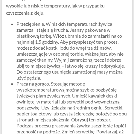
wysokie lub niskie temperatury, jak w przypadku
czyszczenia z kleju.
Przeziębienie. W niskich temperaturach żywica
zamarza i staje się krucha. Jeansy pakowane w
plastikową torbę. Włóż ubrania do zamrażarki na co
najmniej 1,5 godziny. Aby przyspieszyć ten proces,
możesz dodać kostki lodu do wnętrza dżinsów,
umieszczając je w osobnej torbie. Ważne jest, aby nie
zamoczyć tkaniny. Wyjmij zamrożoną rzecz i dobrze
ubij to miejsce żywicą – łatwo się kruszy i odpryskuje.
Do ostatecznego usunięcia zamrożonej masy można
użyć pędzla.
Praca na gorąco. Stosując metodę
wysokotemperaturową można szybko pozbyć się
świeżych plam żywicznych. Umieść kawałek deski
owiniętej w materiał lub serwetki pod wewnętrzną
podszewkę. Użyj żelazka na średnim ogniu. Serwetki,
papier toaletowy lub czystą ściereczkę położyć po obu
stronach miejsca skażenia. Obrysuj ten obszar.
Podczas procesu prasowania żywica zacznie się topić i
przenosić na podłoże. Zmień serwetkę. Powtarzaj, aż