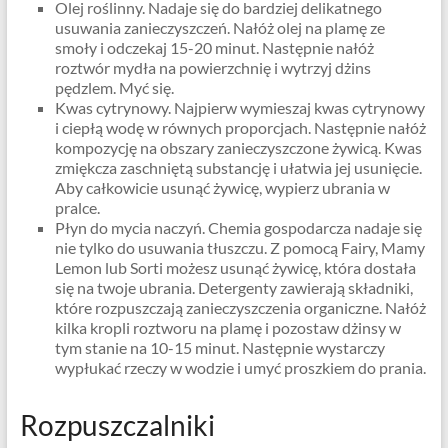
Olej roślinny. Nadaje się do bardziej delikatnego
usuwania zanieczyszczeń. Nałóż olej na plamę ze
smoły i odczekaj 15-20 minut. Następnie nałóż
roztwór mydła na powierzchnię i wytrzyj dżins
pędzlem. Myć się.
Kwas cytrynowy. Najpierw wymieszaj kwas cytrynowy
i ciepłą wodę w równych proporcjach. Następnie nałóż
kompozycję na obszary zanieczyszczone żywicą. Kwas
zmiękcza zaschniętą substancję i ułatwia jej usunięcie.
Aby całkowicie usunąć żywicę, wypierz ubrania w
pralce.
Płyn do mycia naczyń. Chemia gospodarcza nadaje się
nie tylko do usuwania tłuszczu. Z pomocą Fairy, Mamy
Lemon lub Sorti możesz usunąć żywicę, która dostała
się na twoje ubrania. Detergenty zawierają składniki,
które rozpuszczają zanieczyszczenia organiczne. Nałóż
kilka kropli roztworu na plamę i pozostaw dżinsy w
tym stanie na 10-15 minut. Następnie wystarczy
wypłukać rzeczy w wodzie i umyć proszkiem do prania.
Rozpuszczalniki