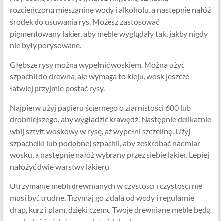
rozcieńczoną mieszaninę wody i alkoholu, a następnie nałóż
środek do usuwania rys. Możesz zastosować
pigmentowany lakier, aby meble wyglądały tak, jakby nigdy
nie były porysowane.
Głębsze rysy można wypełnić woskiem. Można użyć
szpachli do drewna, ale wymaga to kleju, wosk jeszcze
łatwiej przyjmie postać rysy.
Najpierw użyj papieru ściernego o ziarnistości 600 lub
drobniejszego, aby wygładzić krawędź. Następnie delikatnie
wbij sztyft woskowy w rysę, aż wypełni szczelinę. Użyj
szpachelki lub podobnej szpachli, aby zeskrobać nadmiar
wosku, a następnie nałóż wybrany przez siebie lakier. Lepiej
nałożyć dwie warstwy lakieru.
Utrzymanie mebli drewnianych w czystości i czystości nie
musi być trudne. Trzymaj go z dala od wody i regularnie
drap, kurz i plam, dzięki czemu Twoje drewniane meble będą