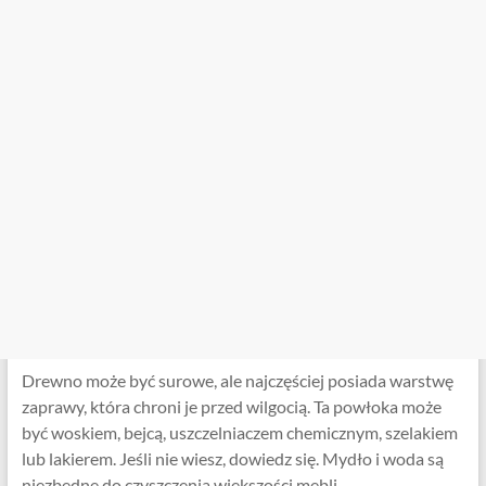
Drewno może być surowe, ale najczęściej posiada warstwę
zaprawy, która chroni je przed wilgocią. Ta powłoka może
być woskiem, bejcą, uszczelniaczem chemicznym, szelakiem
lub lakierem. Jeśli nie wiesz, dowiedz się. Mydło i woda są
niezbędne do czyszczenia większości mebli.