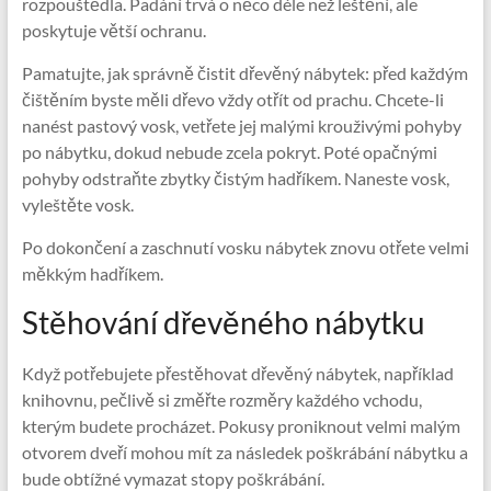
rozpouštědla. Padání trvá o něco déle než leštění, ale
poskytuje větší ochranu.
Pamatujte, jak správně čistit dřevěný nábytek: před každým
čištěním byste měli dřevo vždy otřít od prachu. Chcete-li
nanést pastový vosk, vetřete jej malými krouživými pohyby
po nábytku, dokud nebude zcela pokryt. Poté opačnými
pohyby odstraňte zbytky čistým hadříkem. Naneste vosk,
vyleštěte vosk.
Po dokončení a zaschnutí vosku nábytek znovu otřete velmi
měkkým hadříkem.
Stěhování dřevěného nábytku
Když potřebujete přestěhovat dřevěný nábytek, například
knihovnu, pečlivě si změřte rozměry každého vchodu,
kterým budete procházet. Pokusy proniknout velmi malým
otvorem dveří mohou mít za následek poškrábání nábytku a
bude obtížné vymazat stopy poškrábání.