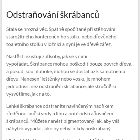
Odstraňování škrábanců
Stala se hrozná věc. Špatně spočítané při stěhování
starožitného konferenčního stolku nebo dřevěného
toaletního stolku v ložnici a nyní je ve dřevě zářez.
Naštěstí existují způsoby, jak se s nimi
vypořádat. Škrábance mohou poškodit pouze povrch dřeva,
a pokud jsou hluboké, mohou se dostat až k samotnému
dřevu. Nanesení leštěnky nebo vosku je mnohem
jednodušší než odstranění škrábance, ale stručně si
vysvětlíme, jak na to.
Lehké škrábance odstraníte navlhčeným hadříkem
zředěnou směsí vody a lihu a poté odstraňovačem
škrábanců. Můžete nanést pigmentovaný lak, aby váš
nábytek vypadal, jako by nebyl nikdy poškrábaný.