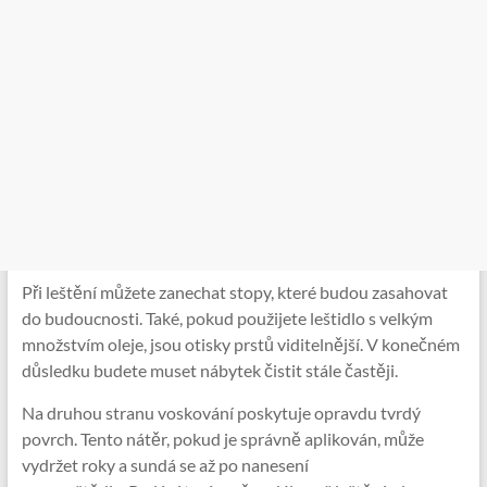
Při leštění můžete zanechat stopy, které budou zasahovat
do budoucnosti. Také, pokud použijete leštidlo s velkým
množstvím oleje, jsou otisky prstů viditelnější. V konečném
důsledku budete muset nábytek čistit stále častěji.
Na druhou stranu voskování poskytuje opravdu tvrdý
povrch. Tento nátěr, pokud je správně aplikován, může
vydržet roky a sundá se až po nanesení