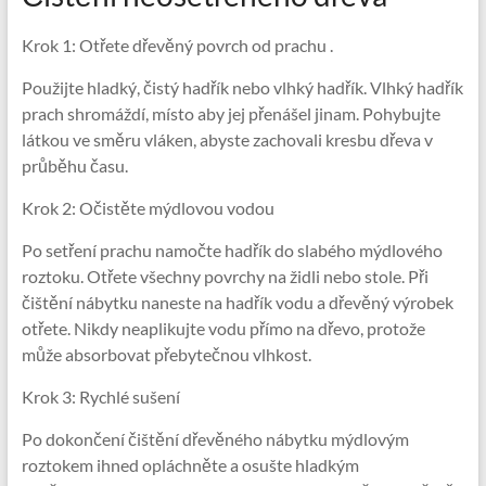
Krok 1: Otřete dřevěný povrch od prachu .
Použijte hladký, čistý hadřík nebo vlhký hadřík. Vlhký hadřík
prach shromáždí, místo aby jej přenášel jinam. Pohybujte
látkou ve směru vláken, abyste zachovali kresbu dřeva v
průběhu času.
Krok 2: Očistěte mýdlovou vodou
Po setření prachu namočte hadřík do slabého mýdlového
roztoku. Otřete všechny povrchy na židli nebo stole. Při
čištění nábytku naneste na hadřík vodu a dřevěný výrobek
otřete. Nikdy neaplikujte vodu přímo na dřevo, protože
může absorbovat přebytečnou vlhkost.
Krok 3: Rychlé sušení
Po dokončení čištění dřevěného nábytku mýdlovým
roztokem ihned opláchněte a osušte hladkým