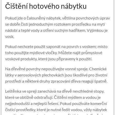
Čištění hotového nábytku
Pokud jde o čalouněný nábytek, většina povrchových úprav
se dobře čistí jednoduchým roztokem prostředku na mytí
nádobí a teplé vody a otření suchým hadříkem. Výjimkou je
vosk.
Pokud nechcete použít saponát na povrch s voskem; místo
toho použijte mýdlové vločky. Můžete najít průmyslové
voskové produkty, které jsou připraveny k použití.
Na dřevěné povrchy nepoužívejte vonné spreje. Chemické
látky v aerosolových plechovkách jsou škodlivé pro životní
prostředí a některé druhy zpracování dřeva reagují špatně.
Leštěnka ve spreji zanechává na dřevě nevzhledné stopy,
které se obtížně odstraňují. Čištění mýdlem a vodou je
nejjednodušší a nejlepší řešení. Pokud používáte komerční
čisticí prostředky, které je nutné ředit vodou, vždy nábytek