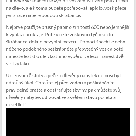
Hluboké škrábance lze vyplnit voskem. Můžete použít tmel
na dřevo, ale k tomu budete potřebovat lepidlo, vosk přece
jen snáze nabere podobu škrábance.
Nejprve použijte brusný papír o zrnitosti 600 nebo jemnější
k vyhlazení okraje. Poté vložte voskovou tyčinku do
škrábance, dokud nevyplní mezeru. Pomocí špachtle nebo
něčeho podobného seškrábněte přebytečný vosk a poté
naneste leštidlo dle vlastního výběru. Je lepší nanést dvě
vrstvy laku.
Udržování čistoty a péče o dřevěný nábytek nemusí být
náročný úkol. Chraňte jej před vodou a poškrábáním,
pravidelně prašte a odstraňujte skvrny, pak můžete svůj
dřevěný nábytek udržovat ve skvělém stavu po léta a
desetiletí.