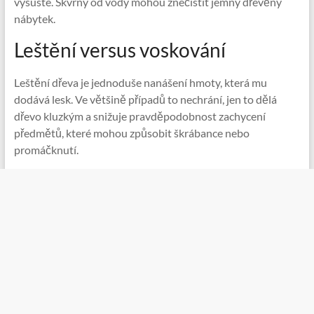
vysušte. Skvrny od vody mohou znečistit jemný dřevěný
nábytek.
Leštění versus voskování
Leštění dřeva je jednoduše nanášení hmoty, která mu
dodává lesk. Ve většině případů to nechrání, jen to dělá
dřevo kluzkým a snižuje pravděpodobnost zachycení
předmětů, které mohou způsobit škrábance nebo
promáčknutí.