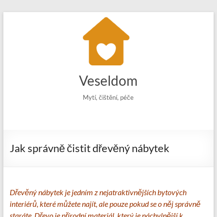
Skip
to
content
Veseldom
Mytí, čištění, péče
Jak správně čistit dřevěný nábytek
Dřevěný nábytek je jedním z nejatraktivnějších bytových
interiérů, které můžete najít, ale pouze pokud se o něj správně
staráte. Dřevo je přírodní materiál, který je náchylnější k