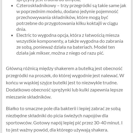
Czteroskładnikowy – trzy przegródki są takie same jak
w poprzednim modelu, dodano jedynie pojemność
przechowywania składników, które mogą być
potrzebne do przygotowania kilku koktajli w ciągu
dnia.
Electric to wygodna opcja, która z łatwością miesza
wszystkie komponenty, a także wygodna do zabrania
ze sobą, ponieważ działa na bateriach. Model ten
działa jak mikser, można z niego od razu pić.
Główną różnicą między shakerem a butelką jest obecność
przegródki na proszek, do której wygodnie jest nalewać. W
końcu w wąskiej szyjce butelki jest to niezwykle trudne.
Dodatkowo obecność sprężynki lub kulki zapewnia lepsze
mieszanie składników.
Białko to smaczne pole dla bakterii i lepiej zabrać ze sobą
niezbędne składniki do picia świeżych napojów dla
sportowców. Gotowy napój lepiej pić przez 30-40 minut. I
to jest ważny powód, dla którego używają shakera.