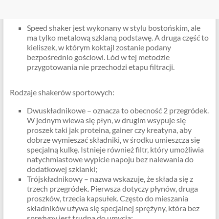
Speed ​​shaker jest wykonany w stylu bostońskim, ale
ma tylko metalową szklaną podstawę. A druga część to
kieliszek, w którym koktajl zostanie podany
bezpośrednio gościowi. Lód w tej metodzie
przygotowania nie przechodzi etapu filtracji.
Rodzaje shakerów sportowych:
Dwuskładnikowe – oznacza to obecność 2 przegródek.
W jednym wlewa się płyn, w drugim wsypuje się
proszek taki jak proteina, gainer czy kreatyna, aby
dobrze wymieszać składniki, w środku umieszcza się
specjalną kulkę. Istnieje również filtr, który umożliwia
natychmiastowe wypicie napoju bez nalewania do
dodatkowej szklanki;
Trójskładnikowy – nazwa wskazuje, że składa się z
trzech przegródek. Pierwsza dotyczy płynów, druga
proszków, trzecia kapsułek. Często do mieszania
składników używa się specjalnej sprężyny, która bez
sprężyny jest trudna do umycia;