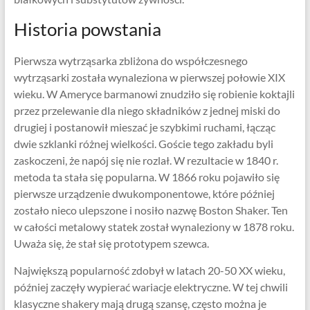
Historia powstania
Pierwsza wytrząsarka zbliżona do współczesnego
wytrząsarki została wynaleziona w pierwszej połowie XIX
wieku. W Ameryce barmanowi znudziło się robienie koktajli
przez przelewanie dla niego składników z jednej miski do
drugiej i postanowił mieszać je szybkimi ruchami, łącząc
dwie szklanki różnej wielkości. Goście tego zakładu byli
zaskoczeni, że napój się nie rozlał. W rezultacie w 1840 r.
metoda ta stała się popularna. W 1866 roku pojawiło się
pierwsze urządzenie dwukomponentowe, które później
zostało nieco ulepszone i nosiło nazwę Boston Shaker. Ten
w całości metalowy statek został wynaleziony w 1878 roku.
Uważa się, że stał się prototypem szewca.
Największą popularność zdobył w latach 20-50 XX wieku,
później zaczęły wypierać wariacje elektryczne. W tej chwili
klasyczne shakery mają drugą szansę, często można je