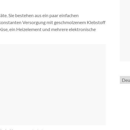
te. Sie bestehen aus ein paar einfachen
 konstanten Versorgung mit geschmolzenem Klebstoff
 Düse, ein Heizelement und mehrere elektronische
Spra
ausw