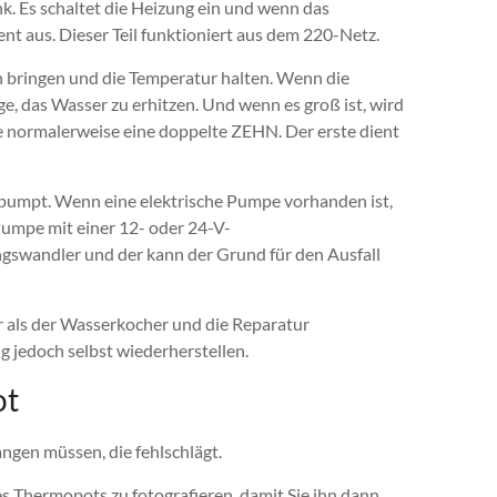
. Es schaltet die Heizung ein und wenn das
ment aus. Dieser Teil funktioniert aus dem 220-Netz.
 bringen und die Temperatur halten. Wenn die
ge, das Wasser zu erhitzen. Und wenn es groß ist, wird
e normalerweise eine doppelte ZEHN. Der erste dient
 pumpt. Wenn eine elektrische Pumpe vorhanden ist,
Pumpe mit einer 12- oder 24-V-
ngswandler und der kann der Grund für den Ausfall
r als der Wasserkocher und die Reparatur
ng jedoch selbst wiederherstellen.
ot
angen müssen, die fehlschlägt.
s Thermopots zu fotografieren, damit Sie ihn dann