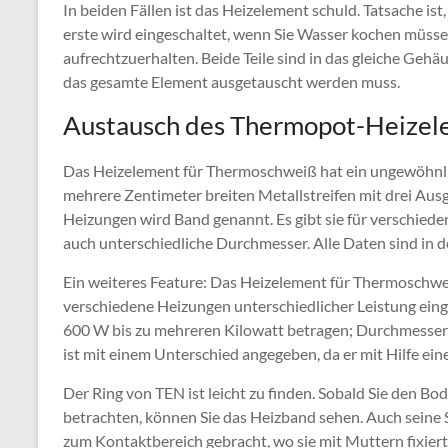
In beiden Fällen ist das Heizelement schuld. Tatsache ist
erste wird eingeschaltet, wenn Sie Wasser kochen müssen
aufrechtzuerhalten. Beide Teile sind in das gleiche Geh
das gesamte Element ausgetauscht werden muss.
Austausch des Thermopot-Heizel
Das Heizelement für Thermoschweiß hat ein ungewöhnlic
mehrere Zentimeter breiten Metallstreifen mit drei Aus
Heizungen wird Band genannt. Es gibt sie für verschieden
auch unterschiedliche Durchmesser. Alle Daten sind in 
Ein weiteres Feature: Das Heizelement für Thermoschwei
verschiedene Heizungen unterschiedlicher Leistung eing
600 W bis zu mehreren Kilowatt betragen; Durchmess
ist mit einem Unterschied angegeben, da er mit Hilfe ei
Der Ring von TEN ist leicht zu finden. Sobald Sie den 
betrachten, können Sie das Heizband sehen. Auch seine S
zum Kontaktbereich gebracht, wo sie mit Muttern fixier