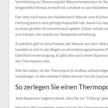
Vorrichtung zur Steuerung der Wassertemperatur im Tank
eingestellte Niveau erreicht ist, schaltet es das Heizele
Der Idee nach kann ein Heizelement Wasser zum Kochen
Heizung jedoch eine geringe Kapazität hat, dauert es lan
es einen großen Stromverbrauch geben. Daher setzen si
zum Heizen, der zweite zur Temperaturerhaltung.
Zusätzlich gibt es eine Pumpe, die Wasser aus dem Tank
handelt es sich in der Regel um eine leistungsschwache 
Gleichstromversorgung. Es gibt also auch einen Spannu
des Thermopots sein.
Wie Sie sehen, ist der Thermopot im Aufbau aufwendige
schwieriger. In den meisten Fällen können Sie die Leistu
So zerlegen Sie einen Thermop
Jede Reparatur beginnt damit, dass Sie zur “Füllung” gel
Wichtig! Wir empfehlen, jeden Schritt der Demontage de