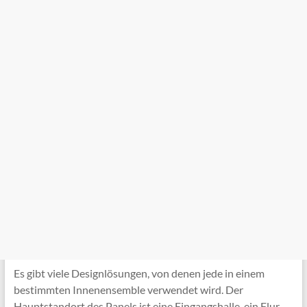
Es gibt viele Designlösungen, von denen jede in einem
bestimmten Innenensemble verwendet wird. Der
Hauptstandort des Panels ist eine Eingangshalle, ein Flur,