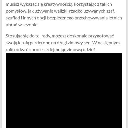
musisz wykazać się kreatywnością, korzystając z takich
pomysłów, jak używanie walizki, rzadko używanych szaf,
szuflad i innych opcji bezpiecznego przechowywania letnich
ubrań w sezonie.
Stosując się do tej rady, możesz doskonale przygotować
swoją letnią garderobę na długi zimowy sen. W następnym
roku odwróć proces, zdejmując zimową odzież.