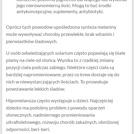
jego nierównomierną ilość. Mogą to być środki
antykoncepcyjne, suplementy, antybiotyki.
Oprócz tych powodów upośledzona synteza melaniny
może wywoływać choroby przewlekłe, brak witamin i
pierwiastków śladowych.
U osób odwiedzających solarium często pojawiają się białe
plamy na ciele od słońca. Wynika to z rzadkiej zmiany
pozycji ciała podczas zabiegu. Niektóre części ciała są
bardziej napromieniowane, przez co krew dostaje się do
nich w niewystarczających ilościach. To prowokuje
powstawanie lekkich śladów.
Hipomelanoza często występuje u dzieci. Najczęściej
dziecko ma podobny problem z powodu oparzeń
słonecznych, nadmiernego promieniowania
ultrafioletowego, rozwoju chorób zakaźnych, obniżonej
odporności, beri-beri.