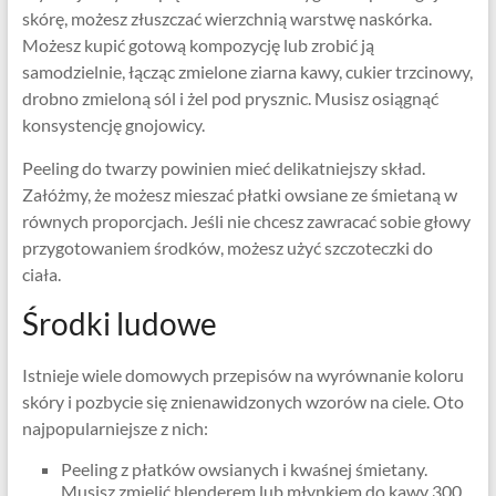
skórę, możesz złuszczać wierzchnią warstwę naskórka.
Możesz kupić gotową kompozycję lub zrobić ją
samodzielnie, łącząc zmielone ziarna kawy, cukier trzcinowy,
drobno zmieloną sól i żel pod prysznic. Musisz osiągnąć
konsystencję gnojowicy.
Peeling do twarzy powinien mieć delikatniejszy skład.
Załóżmy, że możesz mieszać płatki owsiane ze śmietaną w
równych proporcjach. Jeśli nie chcesz zawracać sobie głowy
przygotowaniem środków, możesz użyć szczoteczki do
ciała.
Środki ludowe
Istnieje wiele domowych przepisów na wyrównanie koloru
skóry i pozbycie się znienawidzonych wzorów na ciele. Oto
najpopularniejsze z nich:
Peeling z płatków owsianych i kwaśnej śmietany.
Musisz zmielić blenderem lub młynkiem do kawy 300