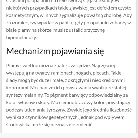
Czasami po opalaniu na ciele tworzą się jasne ślady. W
niektórych przypadkach takie zjawisko jest defektem czysto
kosmetycznym, w innych sygnalizuje poważną chorobę. Aby
zrozumieć, czy wpadać w panikę, gdy po opalaniu zobaczysz
białe plamy na skórze, musisz ustalić przyczynę
hipomelanozy.
Mechanizm pojawiania się
Plamy świetlne można znaleźć wszędzie. Najczęściej
występują na twarzy, ramionach, nogach, plecach. Takie
ślady mogą być duże i małe, z okrągłymi i nieokreślonymi
konturami. Mechanizm ich powstawania wynika ze słabej
syntezy melaniny. To pigment barwiący odpowiedzialny za
kolor włosów i skóry. Ma ciemnobrązowy kolor, powstający
podczas utleniania tyrozyny. Zwykle jego średnia liczebność
wynika z czynników genetycznych, jednak pod wpływem
środowiska może się nieznacznie zmienić.