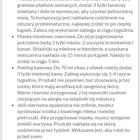
gramów płatków owsianych, dodać 3 łyżki kwaśnej
śmietany i dobrze wymieszać, aby uzyskać jednorodną
masę. Ta kompozycja jest nakładana codziennie na
obszary problematyczne, najlepiej zrobić to po ciepłej
kąpieli. Zaleca się wykonanie zabiegu w ciągu tygodnia.
Maska miodowo-owocowa. Do jej przygotowania
potrzebne będą 3 łyżki miodu, 2 soczyste brzoskwinie i
banan. Składniki są mielone w blenderze, a uzyskana
mieszanina nakłada się 15 minut po kąpieli. Należy to
zrobić w ciągu 5 dni.
Peeling kawowy. Do 70 ml oliwy z oliwek należy dodać
3 łyżki mielonej kawy. Zabieg wykonuje się 3-4 razy w
tygodniu. Produkt nie powinien być stosowany przez
osoby, które mają wrażliwą lub zaognioną skórę.
Warto również zrezygnować z tej maseczki osobom
cierpiącym na alergie na składniki tej mikstury.
Jeśli nierówna opalenizna nie zniknie, możesz
spróbować środka z kwaśnego mleka i świeżej
pietruszki. Aby przygotować maskę, musisz wstępnie
zmielić warzywa. Produkt nakłada się na skórę
codziennie przez tydzień. Wskazane jest, aby robić to
przed snem.