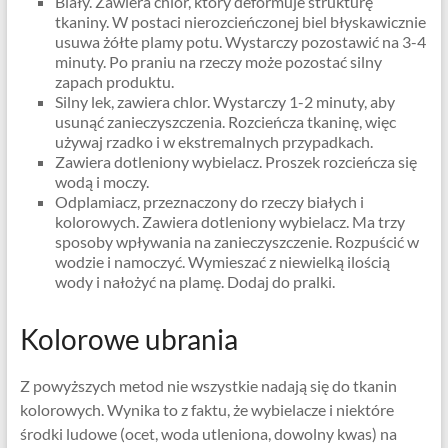
Biały. Zawiera chlor, który deformuje strukturę
tkaniny. W postaci nierozcieńczonej biel błyskawicznie
usuwa żółte plamy potu. Wystarczy pozostawić na 3-4
minuty. Po praniu na rzeczy może pozostać silny
zapach produktu.
Silny lek, zawiera chlor. Wystarczy 1-2 minuty, aby
usunąć zanieczyszczenia. Rozcieńcza tkaninę, więc
używaj rzadko i w ekstremalnych przypadkach.
Zawiera dotleniony wybielacz. Proszek rozcieńcza się
wodą i moczy.
Odplamiacz, przeznaczony do rzeczy białych i
kolorowych. Zawiera dotleniony wybielacz. Ma trzy
sposoby wpływania na zanieczyszczenie. Rozpuścić w
wodzie i namoczyć. Wymieszać z niewielką ilością
wody i nałożyć na plamę. Dodaj do pralki.
Kolorowe ubrania
Z powyższych metod nie wszystkie nadają się do tkanin
kolorowych. Wynika to z faktu, że wybielacze i niektóre
środki ludowe (ocet, woda utleniona, dowolny kwas) na