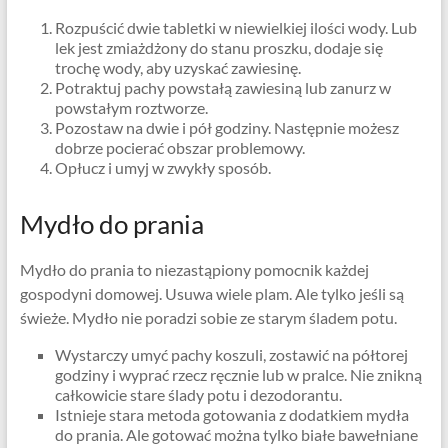
Rozpuścić dwie tabletki w niewielkiej ilości wody. Lub
lek jest zmiażdżony do stanu proszku, dodaje się
trochę wody, aby uzyskać zawiesinę.
Potraktuj pachy powstałą zawiesiną lub zanurz w
powstałym roztworze.
Pozostaw na dwie i pół godziny. Następnie możesz
dobrze pocierać obszar problemowy.
Opłucz i umyj w zwykły sposób.
Mydło do prania
Mydło do prania to niezastąpiony pomocnik każdej
gospodyni domowej. Usuwa wiele plam. Ale tylko jeśli są
świeże. Mydło nie poradzi sobie ze starym śladem potu.
Wystarczy umyć pachy koszuli, zostawić na półtorej
godziny i wyprać rzecz ręcznie lub w pralce. Nie znikną
całkowicie stare ślady potu i dezodorantu.
Istnieje stara metoda gotowania z dodatkiem mydła
do prania. Ale gotować można tylko białe bawełniane