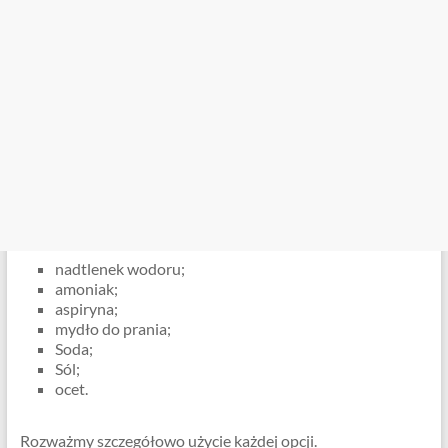
nadtlenek wodoru;
amoniak;
aspiryna;
mydło do prania;
Soda;
Sól;
ocet.
Rozważmy szczegółowo użycie każdej opcji.