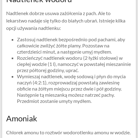
Nadtlenek dobrze usuwa zażółcenia z pach. Ale to
lekarstwo nadaje się tylko do białych ubrań. Istnieje kilka
opcji używania nadtlenku:
Zastosuj nadtlenek bezpośrednio pod pachami, aby
całkowicie zwilżyć żółte plamy. Pozostaw na
czterdzieści minut, a następnie umyj mydłem.
Rozcieńczyć nadtlenek wodoru (2 łyżki stołowe) w
ciepłej wodzie (1 l), namoczyć w powstałej mieszaninie
przez półtorej godziny, uprać.
Wymieszaj nadtlenek, wodę sodową i płyn do mycia
naczyń (4:2:1), rozprowadzaj powstałą zawiesinę
obficie na żółtym miejscu przez dwie i pół godziny.
Następnie tą mieszanką możesz natrzeć pachy.
Przedmiot zostanie umyty mydłem.
Amoniak
Chlorek amonu to roztwór wodorotlenku amonu w wodzie.