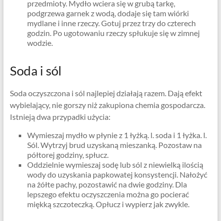
przedmioty. Mydło wciera się w grubą tarkę,
podgrzewa garnek z wodą, dodaje się tam wiórki
mydlane i inne rzeczy. Gotuj przez trzy do czterech
godzin. Po ugotowaniu rzeczy spłukuje się w zimnej
wodzie.
Soda i sól
Soda oczyszczona i sól najlepiej działają razem. Dają efekt
wybielający, nie gorszy niż zakupiona chemia gospodarcza.
Istnieją dwa przypadki użycia:
Wymieszaj mydło w płynie z 1 łyżką. l. soda i 1 łyżka. l.
Sól. Wytrzyj brud uzyskaną mieszanką. Pozostaw na
półtorej godziny, spłucz.
Oddzielnie wymieszaj sodę lub sól z niewielką ilością
wody do uzyskania papkowatej konsystencji. Nałożyć
na żółte pachy, pozostawić na dwie godziny. Dla
lepszego efektu oczyszczenia można go pocierać
miękką szczoteczką. Opłucz i wypierz jak zwykle.