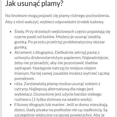
Jak usunąć plamy?
Na linoleum mogą pojawić się plamy różnego pochodzenia.
Aby z nimi walczyć, wybierz odpowiedni środek ludowy.
Ślady. Przy drzwiach wejściowych często pojawiają się
czarne paski od butów. Możesz je usunąć zwykłą
gumką. Po prostu przetrzyj problematyczny obszar
gumką.
Atrament z długopisu. Delikatnie zetrzyj pastę z
uchwytu drobnoziarnistym papierem. Najważniejsze,
żeby nie przesadzić, aby nie pozostawić śladów
zadrapań. Następnie natrzyj to miejsce olejem
lnianym. Na tej samej zasadzie możesz wytrzeć rączkę
pumeksem.
rdza. Zardzewiałą plamę można usunąć sokiem z
cytryny. Najlepszą alternatywą dla niego jest
wybielacz. Dozwolone jest użycie bardzo słabego
roztworu (1 łyżka stołowa na wiadro wody).
Filcowy długopis lub marker. Jeśli w domu mieszkają
dzieci, ślady pisaka na podłodze nie są rzadkością. Są
szczególnie widoczne na jasnej powierzchni. Aby je