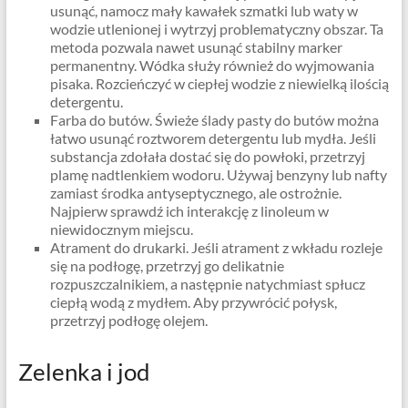
usunąć, namocz mały kawałek szmatki lub waty w
wodzie utlenionej i wytrzyj problematyczny obszar. Ta
metoda pozwala nawet usunąć stabilny marker
permanentny. Wódka służy również do wyjmowania
pisaka. Rozcieńczyć w ciepłej wodzie z niewielką ilością
detergentu.
Farba do butów. Świeże ślady pasty do butów można
łatwo usunąć roztworem detergentu lub mydła. Jeśli
substancja zdołała dostać się do powłoki, przetrzyj
plamę nadtlenkiem wodoru. Używaj benzyny lub nafty
zamiast środka antyseptycznego, ale ostrożnie.
Najpierw sprawdź ich interakcję z linoleum w
niewidocznym miejscu.
Atrament do drukarki. Jeśli atrament z wkładu rozleje
się na podłogę, przetrzyj go delikatnie
rozpuszczalnikiem, a następnie natychmiast spłucz
ciepłą wodą z mydłem. Aby przywrócić połysk,
przetrzyj podłogę olejem.
Zelenka i jod