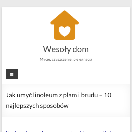
Skip
to
content
Wesoły dom
Mycie, czyszczenie, pielęgnacja
Menu
Jak umyć linoleum z plam i brudu – 10
najlepszych sposobów