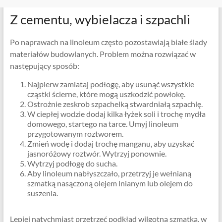
Z cementu, wybielacza i szpachli
Po naprawach na linoleum często pozostawiają białe ślady
materiałów budowlanych. Problem można rozwiązać w
następujący sposób:
Najpierw zamiataj podłogę, aby usunąć wszystkie
cząstki ścierne, które mogą uszkodzić powłokę.
Ostrożnie zeskrob szpachelką stwardniałą szpachlę.
W ciepłej wodzie dodaj kilka łyżek soli i trochę mydła
domowego, startego na tarce. Umyj linoleum
przygotowanym roztworem.
Zmień wodę i dodaj trochę manganu, aby uzyskać
jasnoróżowy roztwór. Wytrzyj ponownie.
Wytrzyj podłogę do sucha.
Aby linoleum nabłyszczało, przetrzyj je wełnianą
szmatką nasączoną olejem lnianym lub olejem do
suszenia.
Lepiej natychmiast przetrzeć podkład wilgotną szmatką, w