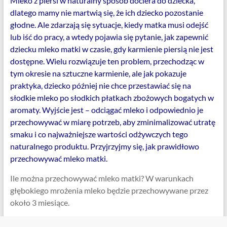
Mleko z piersi w naturalny sposób dociera do dziecka,
dlatego mamy nie martwią się, że ich dziecko pozostanie
głodne. Ale zdarzają się sytuacje, kiedy matka musi odejść
lub iść do pracy, a wtedy pojawia się pytanie, jak zapewnić
dziecku mleko matki w czasie, gdy karmienie piersią nie jest
dostępne. Wielu rozwiązuje ten problem, przechodząc w
tym okresie na sztuczne karmienie, ale jak pokazuje
praktyka, dziecko później nie chce przestawiać się na
słodkie mleko po słodkich płatkach zbożowych bogatych w
aromaty. Wyjście jest – odciągać mleko i odpowiednio je
przechowywać w miarę potrzeb, aby zminimalizować utratę
smaku i co najważniejsze wartości odżywczych tego
naturalnego produktu. Przyjrzyjmy się, jak prawidłowo
przechowywać mleko matki.
Ile można przechowywać mleko matki? W warunkach
głębokiego mrożenia mleko będzie przechowywane przez
około 3 miesiące.