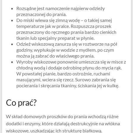
Rozsądne jest namoczenie najpierw odzieży
przeznaczonej do prania.
Do miski wlewa się zimną wodę – o takiej samej
temperaturze jak w pralce. Rozpuszcza proszek
przeznaczony do ręcznego prania bardzo cienkich
tkanin lub specjalny preparat w płynie.
Odzież wiskozową zanurza się w roztworze na pół
godziny, wypłukuje w wodzie z mydłem, po czym
można ją zabrać do właściwego prania.
Wyroby wiskozowe ponownie umieszcza się w misce z
chłodną wodą i dodaje odrobinę płynu do mycia rąk.
W powstałej pianie, bardzo ostrożnie, ruchami
masującymi, wciera się rzecz. Surowo zabrania się
pocierania i skręcania tkaniny, ściskania jej w kulkę.
Co prać?
W skład domowych proszków do prania wchodzą różne
dodatki i enzymy, które działają destrukcyjnie na włókna
wiskozowe, uszkadzając ich strukturę białkową.