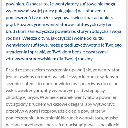
powinien. Oznacza to, że wentylatory sufitowe nie mogą
wykonywać swojej pracy polegającej na chłodzeniu
pomieszczeń i że możesz wydawać więcej na rachunki za
prąd. Poza zużyciem wentylatorów sufitowych cały ten
brud i kurz zanieczyszcza powietrze, którym oddycha Twoja
rodzina. Wiedza o tym, jak czyścić i wolne od kurzu
wentylatory sufitowe, może przedłużyć żywotność Twojego
urządzenia i sprawić, że Twój dom będzie czystszym i
zdrowszym środowiskiem dla Twojej rodziny.
Przed rozpoczęciem czyszczenia upewnij się, że wentylator
jest ustawiony na obrót we właściwym kierunku w danym
sezonie. Latem kierunek powinien być przeciwny do ruchu
wskazówek zegara, aby wytworzyć prąd zstępujący
chłodzącej bryzy. W zimie kierunek wentylatora powinien
być zgodny z ruchem wskazówek zegara, aby wytworzyć
przepływ w górę i rozprowadzić ciepłe powietrze w
pomieszczeniu. Aby zmienić kierunek wentylatora, musisz
nacisnąć przełącznik na szafce, nacisnąć przycisk na pilocie