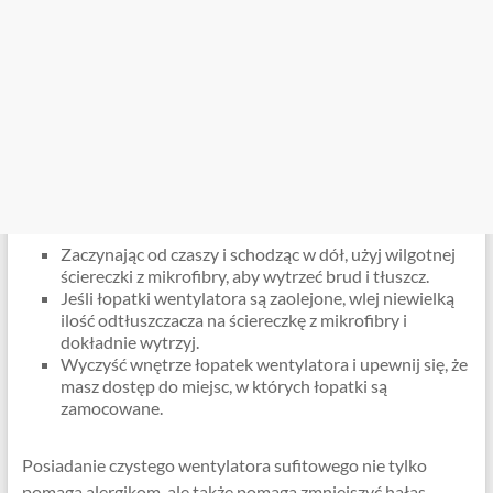
Zaczynając od czaszy i schodząc w dół, użyj wilgotnej
ściereczki z mikrofibry, aby wytrzeć brud i tłuszcz.
Jeśli łopatki wentylatora są zaolejone, wlej niewielką
ilość odtłuszczacza na ściereczkę z mikrofibry i
dokładnie wytrzyj.
Wyczyść wnętrze łopatek wentylatora i upewnij się, że
masz dostęp do miejsc, w których łopatki są
zamocowane.
Posiadanie czystego wentylatora sufitowego nie tylko
pomaga alergikom, ale także pomaga zmniejszyć hałas,