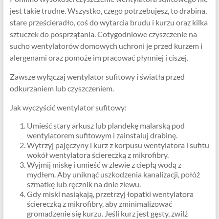
jest takie trudne. Wszystko, czego potrzebujesz, to drabina,
stare prześcieradło, coś do wytarcia brudu i kurzu oraz kilka
sztuczek do posprzątania. Cotygodniowe czyszczenie na
sucho wentylatorów domowych uchroni je przed kurzem i
alergenami oraz pomoże im pracować płynniej i ciszej.
Zawsze wyłączaj wentylator sufitowy i światła przed
odkurzaniem lub czyszczeniem.
Jak wyczyścić wentylator sufitowy:
Umieść stary arkusz lub plandekę malarską pod
wentylatorem sufitowym i zainstaluj drabinę.
Wytrzyj pajęczyny i kurz z korpusu wentylatora i sufitu
wokół wentylatora ściereczką z mikrofibry.
Wyjmij miskę i umieść w zlewie z ciepłą wodą z
mydłem. Aby uniknąć uszkodzenia kanalizacji, połóż
szmatkę lub ręcznik na dnie zlewu.
Gdy miski nasiąkają, przetrzyj łopatki wentylatora
ściereczką z mikrofibry, aby zminimalizować
gromadzenie się kurzu. Jeśli kurz jest gęsty, zwilż