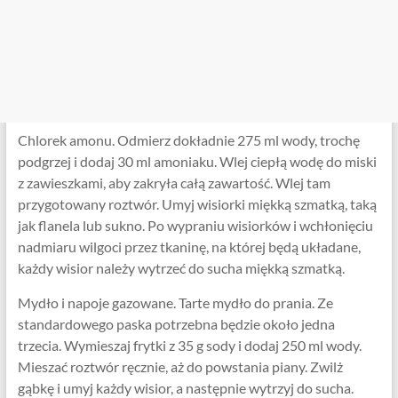
Chlorek amonu. Odmierz dokładnie 275 ml wody, trochę
podgrzej i dodaj 30 ml amoniaku. Wlej ciepłą wodę do miski
z zawieszkami, aby zakryła całą zawartość. Wlej tam
przygotowany roztwór. Umyj wisiorki miękką szmatką, taką
jak flanela lub sukno. Po wypraniu wisiorków i wchłonięciu
nadmiaru wilgoci przez tkaninę, na której będą układane,
każdy wisior należy wytrzeć do sucha miękką szmatką.
Mydło i napoje gazowane. Tarte mydło do prania. Ze
standardowego paska potrzebna będzie około jedna
trzecia. Wymieszaj frytki z 35 g sody i dodaj 250 ml wody.
Mieszać roztwór ręcznie, aż do powstania piany. Zwilż
gąbkę i umyj każdy wisior, a następnie wytrzyj do sucha.