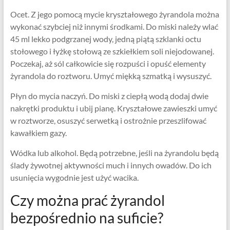
Ocet. Z jego pomocą mycie kryształowego żyrandola można
wykonać szybciej niż innymi środkami. Do miski należy wlać
45 ml lekko podgrzanej wody, jedną piątą szklanki octu
stołowego i łyżkę stołową ze szkiełkiem soli niejodowanej.
Poczekaj, aż sól całkowicie się rozpuści i opuść elementy
żyrandola do roztworu. Umyć miękką szmatką i wysuszyć.
Płyn do mycia naczyń. Do miski z ciepłą wodą dodaj dwie
nakrętki produktu i ubij pianę. Kryształowe zawieszki umyć
w roztworze, osuszyć serwetką i ostrożnie przeszlifować
kawałkiem gazy.
Wódka lub alkohol. Będą potrzebne, jeśli na żyrandolu będą
ślady żywotnej aktywności much i innych owadów. Do ich
usunięcia wygodnie jest użyć wacika.
Czy można prać żyrandol
bezpośrednio na suficie?