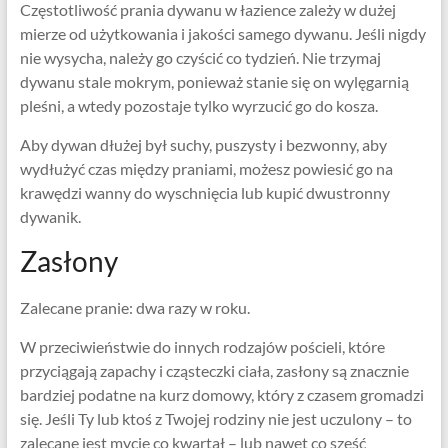
Częstotliwość prania dywanu w łazience zależy w dużej
mierze od użytkowania i jakości samego dywanu. Jeśli nigdy
nie wysycha, należy go czyścić co tydzień. Nie trzymaj
dywanu stale mokrym, ponieważ stanie się on wylęgarnią
pleśni, a wtedy pozostaje tylko wyrzucić go do kosza.
Aby dywan dłużej był suchy, puszysty i bezwonny, aby
wydłużyć czas między praniami, możesz powiesić go na
krawędzi wanny do wyschnięcia lub kupić dwustronny
dywanik.
Zasłony
Zalecane pranie: dwa razy w roku.
W przeciwieństwie do innych rodzajów pościeli, które
przyciągają zapachy i cząsteczki ciała, zasłony są znacznie
bardziej podatne na kurz domowy, który z czasem gromadzi
się. Jeśli Ty lub ktoś z Twojej rodziny nie jest uczulony – to
zalecane jest mycie co kwartał – lub nawet co sześć