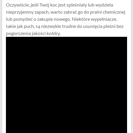
Oczywiście, jeśli Twój koc jest spleśniały lub wydziela
nieprzyjemny zapach, warto zabrać go do pralni chemicznej
lub pomyśleć o zakupie nowego. Niektóre wypełniacze,
takie jak puch, są niezwykle trudne do usunięcia pleśni bez
pogorszenia jakości kołdry.