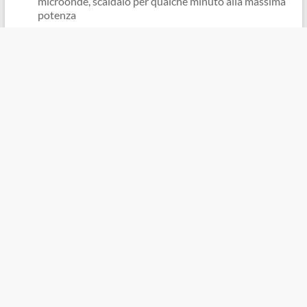
microonde, scaldalo per qualche minuto alla massima
potenza