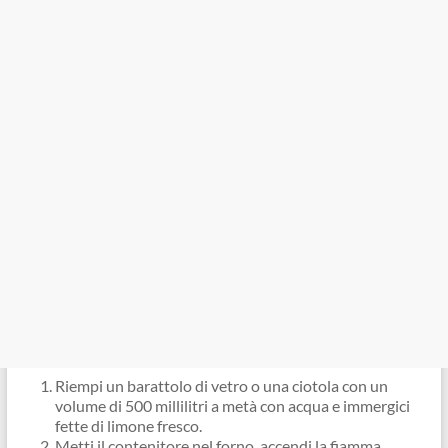
Riempi un barattolo di vetro o una ciotola con un
volume di 500 millilitri a metà con acqua e immergici
fette di limone fresco.
Metti il ​​contenitore nel forno, accendi la fiamma