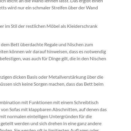
ch leicht an die Wand lehnen lässt. Das ergibt einen
ts wird nur ein schmaler Streifen über der Wand
 im Stil der restlichen Möbel als Kleiderschrank
er dem Bett überdachte Regale und Nischen zum
iten können wir darauf hinweisen, dass es notwendig
festigen, was auch für Dinge gilt, die in den Nischen
einzigen dicken Basis oder Metallverstärkung über die
müssen sich keine Sorgen machen, dass das Bett beim
Kombination mit Funktionen mit einem Schreibtisch
 von Sofas mit klappbaren Abschnitten, auf denen das
mit normalen einteiligen Untergründen für die
geteilt werden und sich drehen in eine ganz andere
inden. Sie werden oft in limitierten Auflagen oder