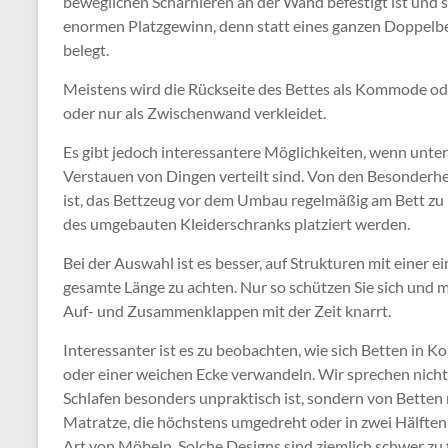
beweglichen Scharnieren an der Wand befestigt ist und si
enormen Platzgewinn, denn statt eines ganzen Doppelbet
belegt.
Meistens wird die Rückseite des Bettes als Kommode oder
oder nur als Zwischenwand verkleidet.
Es gibt jedoch interessantere Möglichkeiten, wenn unt
Verstauen von Dingen verteilt sind. Von den Besonderhe
ist, das Bettzeug vor dem Umbau regelmäßig am Bett zu be
des umgebauten Kleiderschranks platziert werden.
Bei der Auswahl ist es besser, auf Strukturen mit einer 
gesamte Länge zu achten. Nur so schützen Sie sich und 
Auf- und Zusammenklappen mit der Zeit knarrt.
Interessanter ist es zu beobachten, wie sich Betten in 
oder einer weichen Ecke verwandeln. Wir sprechen nicht
Schlafen besonders unpraktisch ist, sondern von Betten 
Matratze, die höchstens umgedreht oder in zwei Hälften 
Art von Möbeln. Solche Designs sind ziemlich schwer zu f