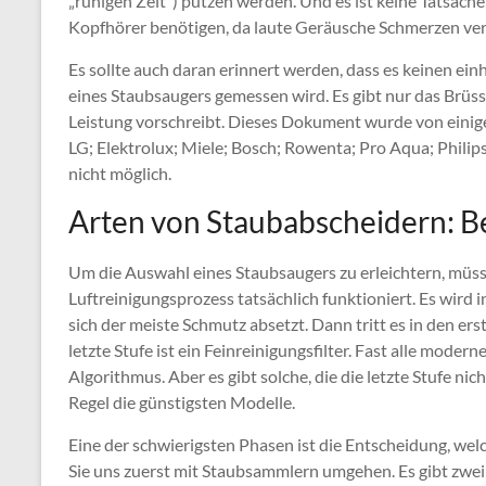
„ruhigen Zeit“) putzen werden. Und es ist keine Tatsache
Kopfhörer benötigen, da laute Geräusche Schmerzen ve
Es sollte auch daran erinnert werden, dass es keinen ei
eines Staubsaugers gemessen wird. Es gibt nur das Br
Leistung vorschreibt. Dieses Dokument wurde von einig
LG; Elektrolux; Miele; Bosch; Rowenta; Pro Aqua; Philips
nicht möglich.
Arten von Staubabscheidern: Be
Um die Auswahl eines Staubsaugers zu erleichtern, müss
Luftreinigungsprozess tatsächlich funktioniert. Es wird 
sich der meiste Schmutz absetzt. Dann tritt es in den ers
letzte Stufe ist ein Feinreinigungsfilter. Fast alle mode
Algorithmus. Aber es gibt solche, die die letzte Stufe nich
Regel die günstigsten Modelle.
Eine der schwierigsten Phasen ist die Entscheidung, we
Sie uns zuerst mit Staubsammlern umgehen. Es gibt zwei 