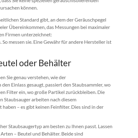
, dass Sie keine speziellen geräuschisolierenden
rursachen können.
nheitlichen Standard gibt, an dem der Geräuschpegel
üsseler Übereinkommen, das Messungen bei maximaler
en Firmen unterzeichnet:
. So messen sie. Eine Gewähr für andere Hersteller ist
utel oder Behälter
en Sie genau verstehen, wie der
in den Einlass gesaugt, passiert den Staubsammler, wo
ten Filter ein, wo große Partikel zurückbleiben. Die
rnen Staubsauger arbeiten nach diesem
t haben – es gibt keinen Feinfilter. Dies sind in der
lcher Staubsaugertyp am besten zu Ihnen passt. Lassen
Arten – Beutel und Behälter. Beide sind