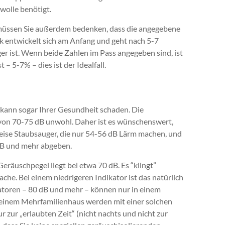
wolle benötigt.
 müssen Sie außerdem bedenken, dass die angegebene
k entwickelt sich am Anfang und geht nach 5-7
r ist. Wenn beide Zahlen im Pass angegeben sind, ist
– 5-7% – dies ist der Idealfall.
 kann sogar Ihrer Gesundheit schaden. Die
 von 70-75 dB unwohl. Daher ist es wünschenswert,
 leise Staubsauger, die nur 54-56 dB Lärm machen, und
 dB und mehr abgeben.
eräuschpegel liegt bei etwa 70 dB. Es “klingt”
che. Bei einem niedrigeren Indikator ist das natürlich
ikatoren – 80 dB und mehr – können nur in einem
einem Mehrfamilienhaus werden mit einer solchen
r zur „erlaubten Zeit“ (nicht nachts und nicht zur