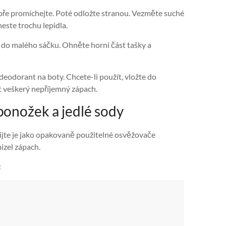
dobře promíchejte. Poté odložte stranou. Vezměte suché
neste trochu lepidla.
i do malého sáčku. Ohněte horní část tašky a
deodorant na boty. Chcete-li použít, vložte do
t veškerý nepříjemný zápach.
ponožek a jedlé sody
žijte je jako opakovaně použitelné osvěžovače
izel zápach.
: