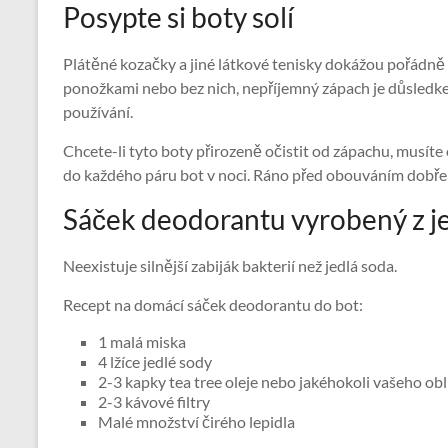
Posypte si boty solí
Plátěné kozačky a jiné látkové tenisky dokážou pořádně 
ponožkami nebo bez nich, nepříjemný zápach je důsledke
používání.
Chcete-li tyto boty přirozeně očistit od zápachu, musíte
do každého páru bot v noci. Ráno před obouváním dobře p
Sáček deodorantu vyrobený z j
Neexistuje silnější zabiják bakterií než jedlá soda.
Recept na domácí sáček deodorantu do bot:
1 malá miska
4 lžíce jedlé sody
2-3 kapky tea tree oleje nebo jakéhokoli vašeho ob
2-3 kávové filtry
Malé množství čirého lepidla