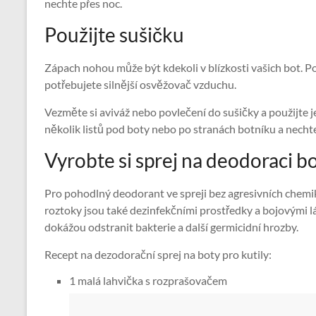
nechte přes noc.
Použijte sušičku
Zápach nohou může být kdekoli v blízkosti vašich bot. Po
potřebujete silnější osvěžovač vzduchu.
Vezměte si aviváž nebo povlečení do sušičky a použijte 
několik listů pod boty nebo po stranách botníku a nechte
Vyrobte si sprej na deodoraci b
Pro pohodlný deodorant ve spreji bez agresivních chemikál
roztoky jsou také dezinfekčními prostředky a bojovými l
dokážou odstranit bakterie a další germicidní hrozby.
Recept na dezodorační sprej na boty pro kutily:
1 malá lahvička s rozprašovačem