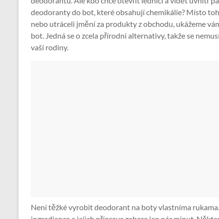
deodorantů. Ale kdo chce otevřít lednici a vidět uvnitř 
deodoranty do bot, které obsahují chemikálie? Místo to
nebo utráceli jmění za produkty z obchodu, ukážeme vám
bot. Jedná se o zcela přírodní alternativy, takže se nemusí
vaší rodiny.
Není těžké vyrobit deodorant na boty vlastníma rukama.
ingredience a jejich příprava zabere jen pár minut. Někter