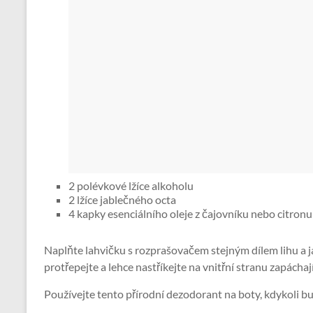
2 polévkové lžíce alkoholu
2 lžíce jablečného octa
4 kapky esenciálního oleje z čajovníku nebo citronu
Naplňte lahvičku s rozprašovačem stejným dílem lihu a ja
protřepejte a lehce nastříkejte na vnitřní stranu zapáchaj
Používejte tento přírodní dezodorant na boty, kdykoli bud