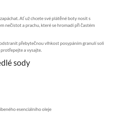
zapáchat. Ať už chcete své plátěné boty nosit s
m nečistot a prachu, které se hromadí při častém
 odstranit přebytečnou vlhkost posypáním granulí soli
rotřepejte a vysajte.
edlé sody
líbeného esenciálního oleje