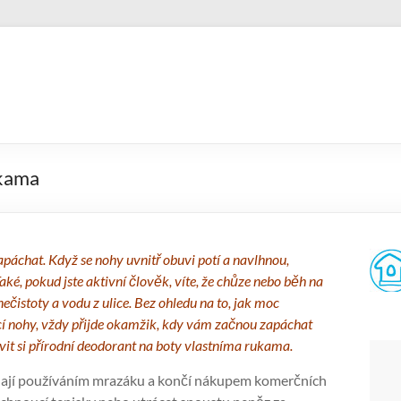
ukama
zapáchat. Když se nohy uvnitř obuvi potí a navlhnou,
aké, pokud jste aktivní člověk, víte, že chůze nebo běh na
istoty a vodu z ulice. Bez ohledu na to, jak moc
ucí nohy, vždy přijde okamžik, kdy vám začnou zapáchat
avit si přírodní deodorant na boty vlastníma rukama.
čínají používáním mrazáku a končí nákupem komerčních