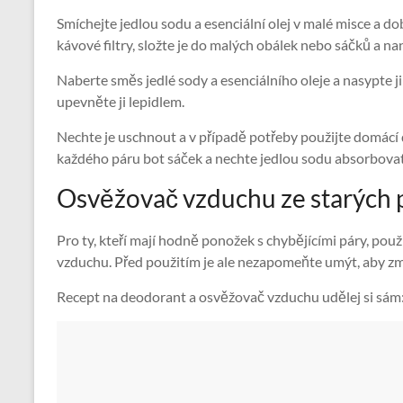
Smíchejte jedlou sodu a esenciální olej v malé misce a 
kávové filtry, složte je do malých obálek nebo sáčků a na
Naberte směs jedlé sody a esenciálního oleje a nasypte j
upevněte ji lepidlem.
Nechte je uschnout a v případě potřeby použijte domácí 
každého páru bot sáček a nechte jedlou sodu absorbova
Osvěžovač vzduchu ze starých 
Pro ty, kteří mají hodně ponožek s chybějícími páry, pou
vzduchu. Před použitím je ale nezapomeňte umýt, aby zm
Recept na deodorant a osvěžovač vzduchu udělej si sám