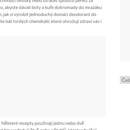
páchnoucí tenisky nebo utrácet spoustu peněz za
ho, abyste dávali boty a kuře dohromady do mrazáku
, jak si vyrobit jednoduchý domácí deodorant do
te bát tvrdých chemikálií, které ohrožují zdraví vás i
Zvol
jazyk
 Některé recepty používají jednu nebo dvě
é tipy vyžadují čtyři nebo pět dílů, které vytvářejí