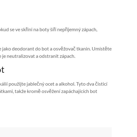
kud se ve skříni na boty šíří nepříjemný zápach,
je jako deodorant do bot a osvěžovač tkanin. Umístěte
 je neutralizovat a odstranit zápach.
ot
ií použijte jablečný ocet a alkohol. Tyto dva čisticí
átkami, takže kromě osvěžení zapáchajících bot