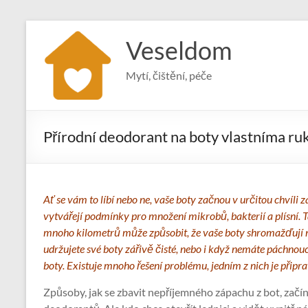
Skip
to
Veseldom
content
Mytí, čištění, péče
Přírodní deodorant na boty vlastníma r
Ať se vám to líbí nebo ne, vaše boty začnou v určitou chvíli 
vytvářejí podmínky pro množení mikrobů, bakterií a plísní. T
mnoho kilometrů může způsobit, že vaše boty shromažďují neč
udržujete své boty zářivě čisté, nebo i když nemáte páchno
boty. Existuje mnoho řešení problému, jedním z nich je připr
Způsoby, jak se zbavit nepříjemného zápachu z bot, za