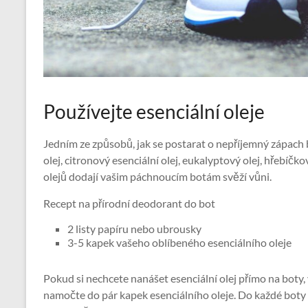
Používejte esenciální oleje
Jedním ze způsobů, jak se postarat o nepříjemný zápach b
olej, citronový esenciální olej, eukalyptový olej, hřebíčk
olejů dodají vašim páchnoucím botám svěží vůni.
Recept na přírodní deodorant do bot
2 listy papíru nebo ubrousky
3-5 kapek vašeho oblíbeného esenciálního oleje
Pokud si nechcete nanášet esenciální olej přímo na boty
namočte do pár kapek esenciálního oleje. Do každé boty 