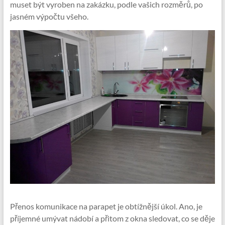
muset být vyroben na zakázku, podle vašich rozměrů, po
jasném výpočtu všeho.
Přenos komunikace na parapet je obtížnější úkol. Ano, je
příjemné umývat nádobí a přitom z okna sledovat, co se děje