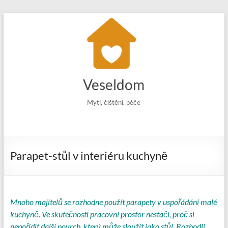
Skip
to
content
Veseldom
Mytí, čištění, péče
Parapet-stůl v interiéru kuchyně
Mnoho majitelů se rozhodne použít parapety v uspořádání malé
kuchyně. Ve skutečnosti pracovní prostor nestačí, proč si
nepořídit další povrch, který může sloužit jako stůl. Rozhodli