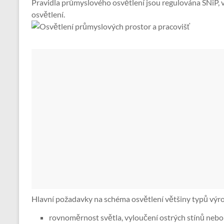
Pravidla průmyslového osvětlení jsou regulována SNiP, v
osvětlení.
Hlavní požadavky na schéma osvětlení většiny typů výro
rovnoměrnost světla, vyloučení ostrých stínů neb