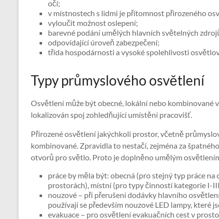
očí;
v místnostech s lidmi je přítomnost přirozeného os
vyloučit možnost oslepení;
barevné podání umělých hlavních světelných zdrojů
odpovídající úroveň zabezpečení;
třída hospodárnosti a vysoké spolehlivosti osvětlov
Typy průmyslového osvětlení
Osvětlení může být obecné, lokální nebo kombinované v 
lokalizován spoj zohledňující umístění pracovišť.
Přirozené osvětlení jakýchkoli prostor, včetně průmyslo
kombinované. Zpravidla to nestačí, zejména za špatného
otvorů pro světlo. Proto je doplněno umělým osvětlení
práce by měla být: obecná (pro stejný typ práce na
prostorách), místní (pro typy činností kategorie I-
nouzové – při přerušení dodávky hlavního osvětlení
používají se především nouzové LED lampy, které j
evakuace – pro osvětlení evakuačních cest v prosto