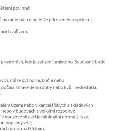
větlení povinná;
 by mělo být co nejblíže přirozenému spektru;
acích zařízení.
prostorách, kde je zařízení umístěno. Současně bude
vých, může být horní, boční nebo
 počasí, tmavé denní doby nebo kvůli nedostatku
m:
 celém území nebo v kancelářských a skladových
III nebo v budovách s velkými rozpony);
 v nouzové situaci je minimální norma 2 luxy,
sou popsány zde;
rách je norma 0,5 luxu;