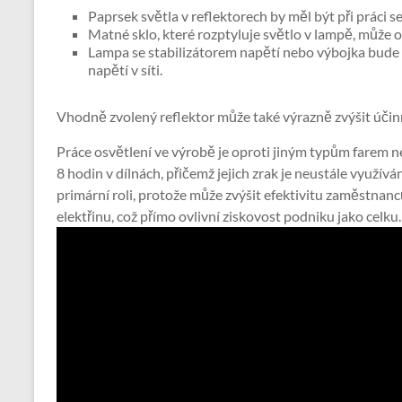
Paprsek světla v reflektorech by měl být při práci
Matné sklo, které rozptyluje světlo v lampě, může od
Lampa se stabilizátorem napětí nebo výbojka bude 
napětí v síti.
Vhodně zvolený reflektor může také výrazně zvýšit účinn
Práce osvětlení ve výrobě je oproti jiným typům farem nej
8 hodin v dílnách, přičemž jejich zrak je neustále využív
primární roli, protože může zvýšit efektivitu zaměstnan
elektřinu, což přímo ovlivní ziskovost podniku jako celku.