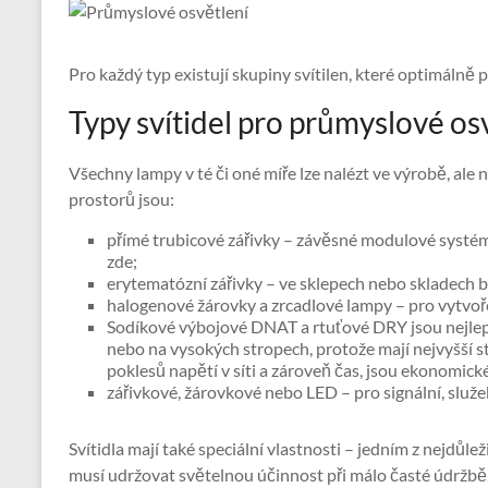
Pro každý typ existují skupiny svítilen, které optimálně
Typy svítidel pro průmyslové os
Všechny lampy v té či oné míře lze nalézt ve výrobě, ale
prostorů jsou:
přímé trubicové zářivky – závěsné modulové systémy
zde;
erytematózní zářivky – ve sklepech nebo skladech b
halogenové žárovky a zrcadlové lampy – pro vytvo
Sodíkové výbojové DNAT a rtuťové DRY jsou nejlepš
nebo na vysokých stropech, protože mají nejvyšší 
poklesů napětí v síti a zároveň čas, jsou ekonomick
zářivkové, žárovkové nebo LED – pro signální, služe
Svítidla mají také speciální vlastnosti – jedním z nejdůle
musí udržovat světelnou účinnost při málo časté údržbě