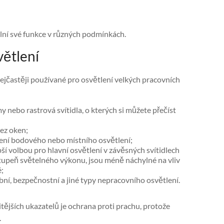
 plní své funkce v různých podmínkách.
větlení
 nejčastěji používané pro osvětlení velkých pracovních
 nebo rastrová svítidla, o kterých si můžete přečíst
ez oken;
ření bodového nebo místního osvětlení;
í volbou pro hlavní osvětlení v závěsných svítidlech
stupeň světelného výkonu, jsou méně náchylné na vliv
é;
bní, bezpečnostní a jiné typy nepracovního osvětlení.
žitějších ukazatelů je ochrana proti prachu, protože
.