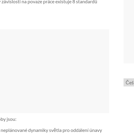
 závislosti na povaze práce existuje 8 standardů
Zvol
jazyk
by jsou:
o neplánované dynamiky světla pro oddálení únavy