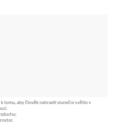
k tomu, aby člověk nahradil sluneční světlo v
oci;
 vzduchu;
rostor.