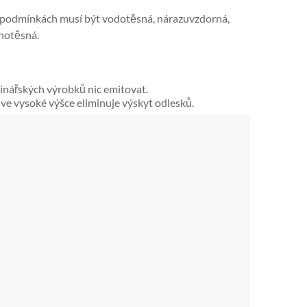
ích podmínkách musí být vodotěsná, nárazuvzdorná,
chotěsná.
nářských výrobků nic emitovat.
ve vysoké výšce eliminuje výskyt odlesků.