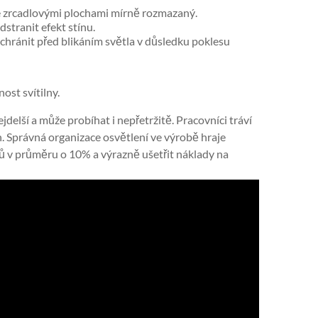
 se zrcadlovými plochami mírně rozmazaný.
stranit efekt stínu.
chránit před blikáním světla v důsledku poklesu
ost svítilny.
delší a může probíhat i nepřetržitě. Pracovníci tráví
án. Správná organizace osvětlení ve výrobě hraje
ců v průměru o 10% a výrazně ušetřit náklady na