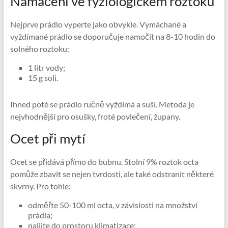
Namáčení ve fyziologickém roztoku
Nejprve prádlo vyperte jako obvykle. Vymáchané a
vyždímané prádlo se doporučuje namočit na 8-10 hodin do
solného roztoku:
1 litr vody;
15 g soli.
Ihned poté se prádlo ručně vyždímá a suší. Metoda je
nejvhodnější pro osušky, froté povlečení, župany.
Ocet při mytí
Ocet se přidává přímo do bubnu. Stolní 9% roztok octa
pomůže zbavit se nejen tvrdosti, ale také odstranit některé
skvrny. Pro tohle:
odměřte 50-100 ml octa, v závislosti na množství
prádla;
nalijte do prostoru klimatizace;