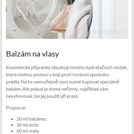
Balzám na vlasy
Kosmetické přípravky obsahují mnoho hydratačních složek,
které mohou pomoci v boji proti tvrdosti spodního
prádla. Na to samozřejmě není nutné kupovat speciálně
balzám. Ale pokud je doma nečinný, například vám
nevyhovoval, lze jej použít při praní.
Proporce:
20 ml balzámu;
30 ml octa;
60 ml vody.