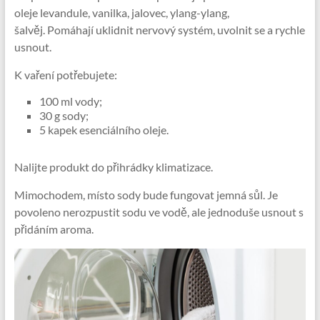
oleje levandule, vanilka, jalovec, ylang-ylang,
šalvěj. Pomáhají uklidnit nervový systém, uvolnit se a rychle
usnout.
K vaření potřebujete:
100 ml vody;
30 g sody;
5 kapek esenciálního oleje.
Nalijte produkt do přihrádky klimatizace.
Mimochodem, místo sody bude fungovat jemná sůl. Je
povoleno nerozpustit sodu ve vodě, ale jednoduše usnout s
přidáním aroma.