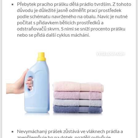
Přebytek pracího prášku dělá prádlo tvrdším. Z tohoto
důvodu je důležité jasně odměřit prací prostředek
podle schématu navrženého na obalu. Navíc je nutné
počítat s přídavkem bělicích prostředků a
odstraňovačů skvrn. S nimi se sníží procento prášku
nebo se přidá další cyklus máchání.
Nevymáchaný prášek zůstává ve vláknech prádla a
znepříjemňuje ho na dotek, později ovlivňuje