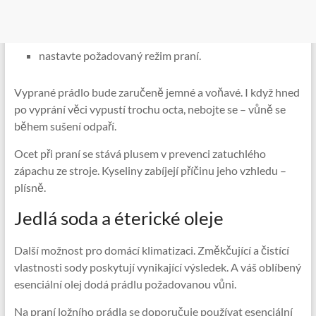
nastavte požadovaný režim praní.
Vyprané prádlo bude zaručeně jemné a voňavé. I když hned
po vyprání věci vypustí trochu octa, nebojte se – vůně se
během sušení odpaří.
Ocet při praní se stává plusem v prevenci zatuchlého
zápachu ze stroje. Kyseliny zabíjejí příčinu jeho vzhledu –
plísně.
Jedlá soda a éterické oleje
Další možnost pro domácí klimatizaci. Změkčující a čistící
vlastnosti sody poskytují vynikající výsledek. A váš oblíbený
esenciální olej dodá prádlu požadovanou vůni.
Na praní ložního prádla se doporučuje používat esenciální