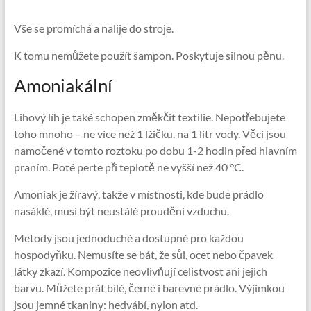
Vše se promíchá a nalije do stroje.
K tomu nemůžete použít šampon. Poskytuje silnou pěnu.
Amoniakální
Lihový líh je také schopen změkčit textilie. Nepotřebujete
toho mnoho – ne více než 1 lžičku. na 1 litr vody. Věci jsou
namočené v tomto roztoku po dobu 1-2 hodin před hlavním
praním. Poté perte při teplotě ne vyšší než 40 °C.
Amoniak je žíravý, takže v místnosti, kde bude prádlo
nasáklé, musí být neustálé proudění vzduchu.
Metody jsou jednoduché a dostupné pro každou
hospodyňku. Nemusíte se bát, že sůl, ocet nebo čpavek
látky zkazí. Kompozice neovlivňují celistvost ani jejich
barvu. Můžete prát bílé, černé i barevné prádlo. Výjimkou
jsou jemné tkaniny: hedvábí, nylon atd.