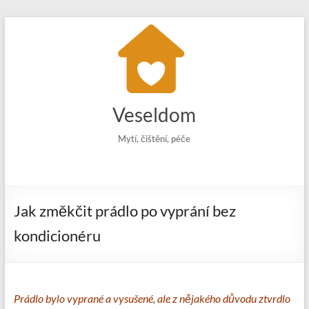
Skip
to
content
Veseldom
Mytí, čištění, péče
Jak změkčit prádlo po vyprání bez
kondicionéru
Prádlo bylo vyprané a vysušené, ale z nějakého důvodu ztvrdlo