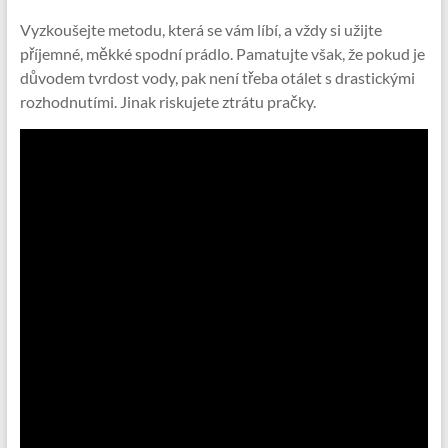
Vyzkoušejte metodu, která se vám líbí, a vždy si užijte
příjemné, měkké spodní prádlo. Pamatujte však, že pokud je
důvodem tvrdost vody, pak není třeba otálet s drastickými
rozhodnutími. Jinak riskujete ztrátu pračky.