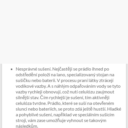
Nesprávné sušení. Nejčastěji se prádlo ihned po
odstředění položí na lano, specializovaný stojan na
sušičku nebo baterii. V procesu praní látky ztrácejí
vodíkové vazby. A s náhlým odpařováním vody se tyto
vazby rychleji obnovují, což nutí celulózu zaujmout
silnější stav. Čím rychlejší je sušení, tím aktivněji
celulóza tvrdne. Prádlo, které se suší na otevřeném
slunci nebo bateriích, se proto zdá ještě hustší. Hladké
a pohyblivé sušení, například ve speciálním sušicím
stroji, vám zase umožňuje vyhnout se takovým
následkům.