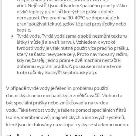
vůni. Nejčastěji jsou důvodem špatného praní prášku
nízké teploty praní, při kterých se prášek úplně
nerozpustí. Pro praní na 30-40°C se doporučuje k
praní používat tekuté, gelovité prací prostředky nebo
kapsle.
Tvrdá voda. Tvrdá voda sama o sobě nezmění texturu
látky (může jí ale vzít barvu). Vzhledem k vysoké
tvrdosti vody je však nutné použít více pracího prášku,
který se často nevypere celý. Proto navrhovaný režim,
kdy nejčastěji jedno praní + dvě máchání nestačí k
dobrému vyprání prádla. A po usušení máme tvrdé
froté ručníky, kuchyňské ubrousky atp.
V případě tvrdé vody je řešením problému použití
chemických nebo mechanických změkčovačů. Mohou to
být speciální prášky nebo změkčovadla na tvrdou
vodu. Také tvrdost vody je řešena pomocí speciálních filtrů
(solné, membránové), magnetických a iontových systémů,
které jsou instalovány na vstupu trysky se studenou vodou.