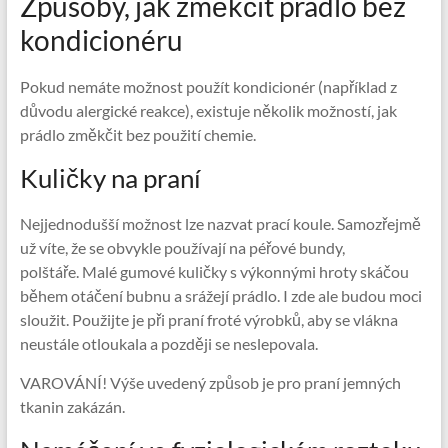
Způsoby, jak změkčit prádlo bez
kondicionéru
Pokud nemáte možnost použít kondicionér (například z
důvodu alergické reakce), existuje několik možností, jak
prádlo změkčit bez použití chemie.
Kuličky na praní
Nejjednodušší možnost lze nazvat prací koule. Samozřejmě
už víte, že se obvykle používají na péřové bundy,
polštáře. Malé gumové kuličky s výkonnými hroty skáčou
během otáčení bubnu a srážejí prádlo. I zde ale budou moci
sloužit. Použijte je při praní froté výrobků, aby se vlákna
neustále otloukala a později se neslepovala.
VAROVÁNÍ! Výše uvedený způsob je pro praní jemných
tkanin zakázán.