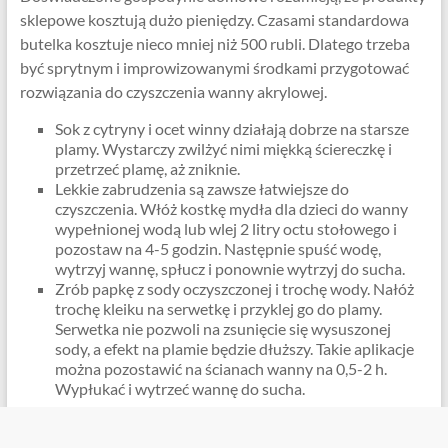
sklepowe kosztują dużo pieniędzy. Czasami standardowa
butelka kosztuje nieco mniej niż 500 rubli. Dlatego trzeba
być sprytnym i improwizowanymi środkami przygotować
rozwiązania do czyszczenia wanny akrylowej.
Sok z cytryny i ocet winny działają dobrze na starsze
plamy. Wystarczy zwilżyć nimi miękką ściereczkę i
przetrzeć plamę, aż zniknie.
Lekkie zabrudzenia są zawsze łatwiejsze do
czyszczenia. Włóż kostkę mydła dla dzieci do wanny
wypełnionej wodą lub wlej 2 litry octu stołowego i
pozostaw na 4-5 godzin. Następnie spuść wodę,
wytrzyj wannę, spłucz i ponownie wytrzyj do sucha.
Zrób papkę z sody oczyszczonej i trochę wody. Nałóż
trochę kleiku na serwetkę i przyklej go do plamy.
Serwetka nie pozwoli na zsunięcie się wysuszonej
sody, a efekt na plamie będzie dłuższy. Takie aplikacje
można pozostawić na ścianach wanny na 0,5-2 h.
Wypłukać i wytrzeć wannę do sucha.