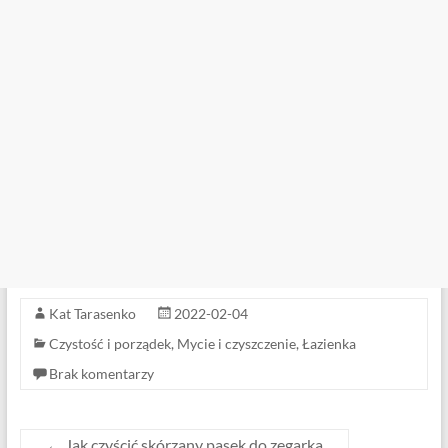
Kat Tarasenko
2022-02-04
Czystość i porządek
,
Mycie i czyszczenie
,
Łazienka
Brak komentarzy
←
Jak czyścić skórzany pasek do zegarka