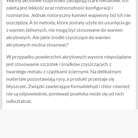
Wanny akrylowe stopniowo zastępują stare metalowe. Ich
zaletą jest lekkość oraz różnorodność konfiguracji i
rozmiarów. Jednak notoryczny kamień wapienny też ich nie
oszczędza. A te metody, które zostały użyte do usunięcia go
z wanien żeliwnych, nie mogą być stosowane do wanien
akrylowych. Ale jakie środki czyszczące do wanien
akrylowych można stosować?
W przypadku powierzchni akrylowych wysoce niepożądane
jest stosowanie szczotek i środków czyszczących z
twardego metalu z cząstkami ściernymi. Na delikatnym
materiale pozostawiają rysy, a produkt przestaje się
błyszczeć. Związki zawierające formaldehyd i chlor również
nie są odpowiednie, ponieważ powłoka może się od nich
odkształcać.