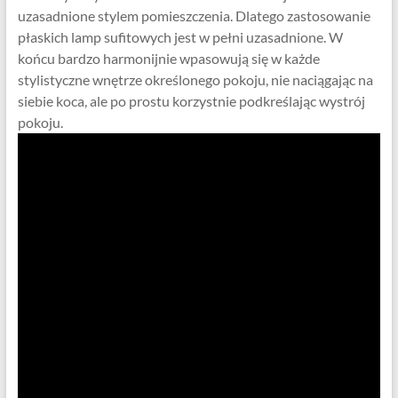
uzasadnione stylem pomieszczenia. Dlatego zastosowanie
płaskich lamp sufitowych jest w pełni uzasadnione. W
końcu bardzo harmonijnie wpasowują się w każde
stylistyczne wnętrze określonego pokoju, nie naciągając na
siebie koca, ale po prostu korzystnie podkreślając wystrój
pokoju.