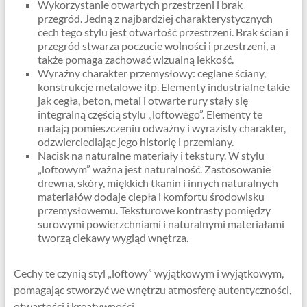
Wykorzystanie otwartych przestrzeni i brak
przegród. Jedną z najbardziej charakterystycznych
cech tego stylu jest otwartość przestrzeni. Brak ścian i
przegród stwarza poczucie wolności i przestrzeni, a
także pomaga zachować wizualną lekkość.
Wyraźny charakter przemysłowy: ceglane ściany,
konstrukcje metalowe itp. Elementy industrialne takie
jak cegła, beton, metal i otwarte rury stały się
integralną częścią stylu „loftowego”. Elementy te
nadają pomieszczeniu odważny i wyrazisty charakter,
odzwierciedlając jego historię i przemiany.
Nacisk na naturalne materiały i tekstury. W stylu
„loftowym” ważna jest naturalność. Zastosowanie
drewna, skóry, miękkich tkanin i innych naturalnych
materiałów dodaje ciepła i komfortu środowisku
przemysłowemu. Teksturowe kontrasty pomiędzy
surowymi powierzchniami i naturalnymi materiałami
tworzą ciekawy wygląd wnętrza.
Cechy te czynią styl „loftowy” wyjątkowym i wyjątkowym,
pomagając stworzyć we wnętrzu atmosferę autentyczności,
otwartości i kreatywności.