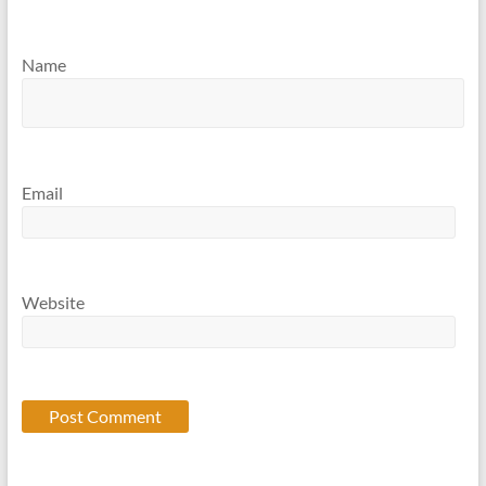
Name
Email
Website