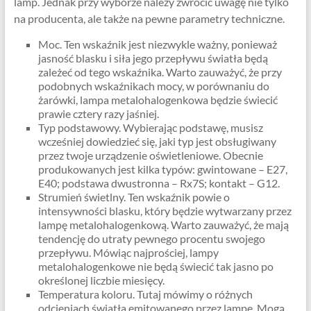
lamp. Jednak przy wyborze należy zwrócić uwagę nie tylko
na producenta, ale także na pewne parametry techniczne.
Moc. Ten wskaźnik jest niezwykle ważny, ponieważ
jasność blasku i siła jego przepływu światła będą
zależeć od tego wskaźnika. Warto zauważyć, że przy
podobnych wskaźnikach mocy, w porównaniu do
żarówki, lampa metalohalogenkowa będzie świecić
prawie cztery razy jaśniej.
Typ podstawowy. Wybierając podstawę, musisz
wcześniej dowiedzieć się, jaki typ jest obsługiwany
przez twoje urządzenie oświetleniowe. Obecnie
produkowanych jest kilka typów: gwintowane – E27,
E40; podstawa dwustronna – Rx7S; kontakt – G12.
Strumień świetlny. Ten wskaźnik powie o
intensywności blasku, który będzie wytwarzany przez
lampę metalohalogenkową. Warto zauważyć, że mają
tendencję do utraty pewnego procentu swojego
przepływu. Mówiąc najprościej, lampy
metalohalogenkowe nie będą świecić tak jasno po
określonej liczbie miesięcy.
Temperatura koloru. Tutaj mówimy o różnych
odcieniach światła emitowanego przez lampę. Mogą