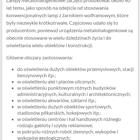
Lampy metalohalogenkowe zaczęto produkować około 40
lat temu, jako sposób na odejście od stosowania
konwencjonalnych lamp z żarnikiem wolframowym, które
były niezwykle krótkotrwałe. Częściowo udało się to
producentom, ponieważ urządzenia metalohalogenkowe są
obecnie stosowane w wielu dziedzinach życia i do
oświetlania wielu obiektów i konstrukcji.
Główne obszary zastosowania:
do oświetlenia dużych obiektów przemysłowych, stacji
benzynowych itp.;
w oświetleniu alei i placów ulicznych;
w oświetleniu punktowym różnych budynków
administracyjnych, kulturalnych i architektonicznych;
w oświetleniu akwariów, szklarni itp.;
w oświetleniu dużych obiektów sportowych,
stadionów piłkarskich, hokejowych itp.;
w oświetleniu centrów i hal handlowych różnego
rodzaju gabloty i szyldy reklamowe;
w pokryciu różnych robót ziemnych, wykopów i
wykopów geologicznych;