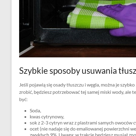
Szybkie sposoby usuwania tłusz
Jeśli pojawią się osady tłuszczu i węgla, można je szybk
zrobić, będziesz potrzebować tej samej miski wody, ale t
być:
Soda,
kwas cytrynowy,
sok z 2-3 cytryn wraz z plastrami samych owoców 
ocet (nie nadaje się do emaliowanej powierzchni we
zwykłych 9%. Uwaga: w trakcie będziesz musiał zno