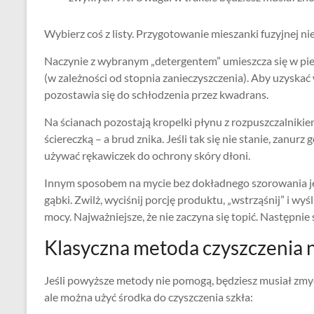
Wybierz coś z listy. Przygotowanie mieszanki fuzyjnej ni
Naczynie z wybranym „detergentem” umieszcza się w pi
(w zależności od stopnia zanieczyszczenia). Aby uzyskać
pozostawia się do schłodzenia przez kwadrans.
Na ścianach pozostają kropelki płynu z rozpuszczalniki
ściereczką – a brud znika. Jeśli tak się nie stanie, zanu
używać rękawiczek do ochrony skóry dłoni.
Innym sposobem na mycie bez dokładnego szorowania je
gąbki. Zwilż, wyciśnij porcję produktu, „wstrząśnij” i wyś
mocy. Najważniejsze, że nie zaczyna się topić. Następnie 
Klasyczna metoda czyszczenia 
Jeśli powyższe metody nie pomogą, będziesz musiał zmyć
ale można użyć środka do czyszczenia szkła: