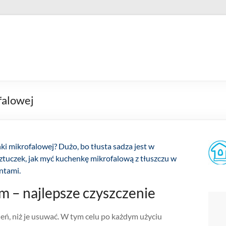
falowej
enki mikrofalowej? Dużo, bo tłusta sadza jest w
sztuczek, jak myć kuchenkę mikrofalową z tłuszczu w
ntami.
 – najlepsze czyszczenie
leń, niż je usuwać. W tym celu po każdym użyciu