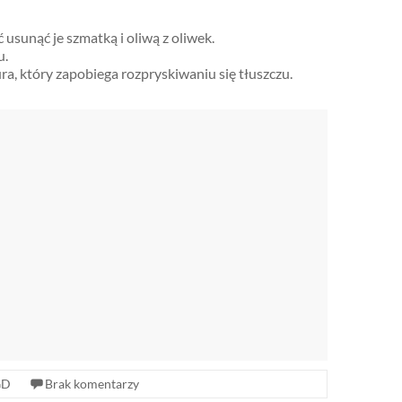
usunąć je szmatką i oliwą z oliwek.
u.
, który zapobiega rozpryskiwaniu się tłuszczu.
GD
Brak komentarzy