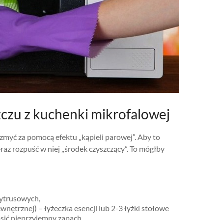
czu z kuchenki mikrofalowej
o zmyć za pomocą efektu „kąpieli parowej”. Aby to
eraz rozpuść w niej „środek czyszczący”. To mógłby
cytrusowych,
wnętrznej) – łyżeczka esencji lub 2-3 łyżki stołowe
sić nieprzyjemny zapach.