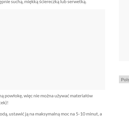
pnie suchą, miękką ściereczką lub serwetką.
Wybi
język
ną powłokę, więc nie można używać materiałów
tek)!
wodą, ustawić ją na maksymalną moc na 5-10 minut, a