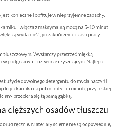
e jest konieczne i obfituje w nieprzyjemne zapachy.
ekarniku i włącza z maksymalną mocą na 5-10 minut
 większą wydajność, po zakończeniu czasu pracy
em tłuszczowym. Wystarczy przetrzeć miękką
rz go w podgrzanym roztworze czyszczącym. Najlepiej
st użycie dowolnego detergentu do mycia naczyń i
lij do piekarnika na pół minuty lub minutę przy niskiej
ściany przeciera się tą samą gąbką.
najcięższych osadów tłuszczu
 brud ręcznie. Materiały ścierne nie są odpowiednie,