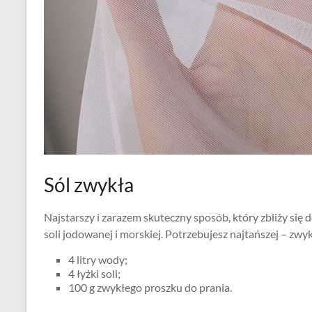
Sól zwykła
Najstarszy i zarazem skuteczny sposób, który zbliży się 
soli jodowanej i morskiej. Potrzebujesz najtańszej – zwykł
4 litry wody;
4 łyżki soli;
100 g zwykłego proszku do prania.