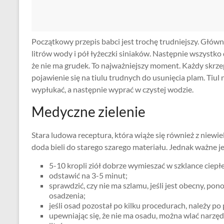
Początkowy przepis babci jest trochę trudniejszy. Głów
litrów wody i pół łyżeczki siniaków. Następnie wszystko d
że nie ma grudek. To najważniejszy moment. Każdy skrz
pojawienie się na tiulu trudnych do usunięcia plam. Tiu
wypłukać, a następnie wyprać w czystej wodzie.
Medyczne zielenie
Stara ludowa receptura, która wiąże się również z niewie
doda bieli do starego szarego materiału. Jednak ważne je
5-10 kropli ziół dobrze wymieszać w szklance ciepł
odstawić na 3-5 minut;
sprawdzić, czy nie ma szlamu, jeśli jest obecny, p
osadzenia;
jeśli osad pozostał po kilku procedurach, należy po
upewniając się, że nie ma osadu, można wlać narzędz