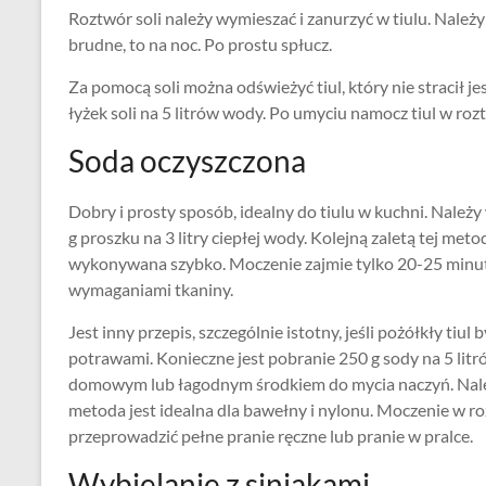
Roztwór soli należy wymieszać i zanurzyć w tiulu. Należy
brudne, to na noc. Po prostu spłucz.
Za pomocą soli można odświeżyć tiul, który nie stracił jes
łyżek soli na 5 litrów wody. Po umyciu namocz tiul w roz
Soda oczyszczona
Dobry i prosty sposób, idealny do tiulu w kuchni. Należy
g proszku na 3 litry ciepłej wody. Kolejną zaletą tej metod
wykonywana szybko. Moczenie zajmie tylko 20-25 minut,
wymaganiami tkaniny.
Jest inny przepis, szczególnie istotny, jeśli pożółkły tiu
potrawami. Konieczne jest pobranie 250 g sody na 5 lit
domowym lub łagodnym środkiem do mycia naczyń. Należ
metoda jest idealna dla bawełny i nylonu. Moczenie w ro
przeprowadzić pełne pranie ręczne lub pranie w pralce.
Wybielanie z siniakami