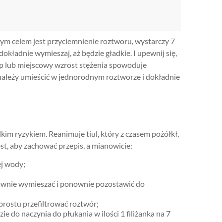
nym celem jest przyciemnienie roztworu, wystarczy 7
okładnie wymieszaj, aż będzie gładkie. I upewnij się,
ep lub miejscowy wzrost stężenia spowoduje
l należy umieścić w jednorodnym roztworze i dokładnie
lkim ryzykiem. Reanimuje tiul, który z czasem pożółkł,
st, aby zachować przepis, a mianowicie:
ej wody;
onownie wymieszać i ponownie pozostawić do
 prostu przefiltrować roztwór;
ie do naczynia do płukania w ilości 1 filiżanka na 7