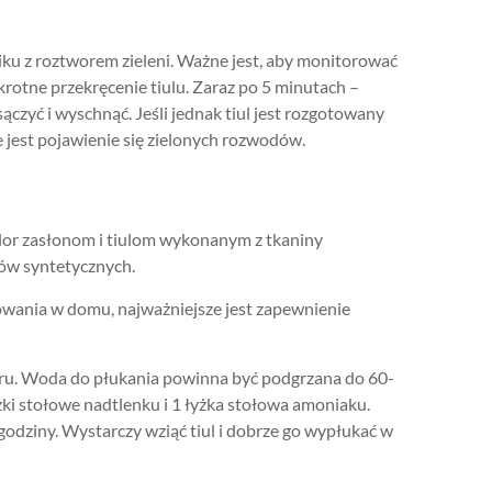
iku z roztworem zieleni. Ważne jest, aby monitorować
akrotne przekręcenie tiulu. Zaraz po 5 minutach –
ączyć i wyschnąć. Jeśli jednak tiul jest rozgotowany
jest pojawienie się zielonych rozwodów.
olor zasłonom i tiulom wykonanym z tkaniny
łów syntetycznych.
osowania w domu, najważniejsze jest zapewnienie
ru. Woda do płukania powinna być podgrzana do 60-
żki stołowe nadtlenku i 1 łyżka stołowa amoniaku.
godziny. Wystarczy wziąć tiul i dobrze go wypłukać w