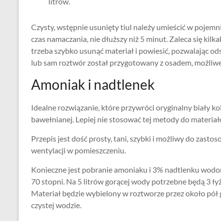
litrów.
Czysty, wstępnie usunięty tiul należy umieścić w pojemn
czas namaczania, nie dłuższy niż 5 minut. Zaleca się kilk
trzeba szybko usunąć materiał i powiesić, pozwalając ods
lub sam roztwór został przygotowany z osadem, możliwe 
Amoniak i nadtlenek
Idealne rozwiązanie, które przywróci oryginalny biały k
bawełnianej. Lepiej nie stosować tej metody do materia
Przepis jest dość prosty, tani, szybki i możliwy do zast
wentylacji w pomieszczeniu.
Konieczne jest pobranie amoniaku i 3% nadtlenku wodo
70 stopni. Na 5 litrów gorącej wody potrzebne będą 3 ły
Materiał będzie wybielony w roztworze przez około pół 
czystej wodzie.