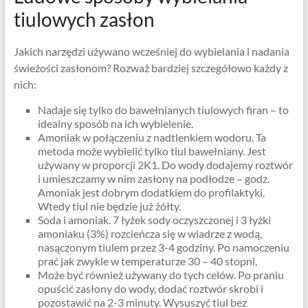
tiulowych zasłon
Jakich narzędzi używano wcześniej do wybielania i nadania
świeżości zasłonom? Rozważ bardziej szczegółowo każdy z
nich:
Nadaje się tylko do bawełnianych tiulowych firan – to
idealny sposób na ich wybielenie.
Amoniak w połączeniu z nadtlenkiem wodoru. Ta
metoda może wybielić tylko tiul bawełniany. Jest
używany w proporcji 2K1. Do wody dodajemy roztwór
i umieszczamy w nim zasłony na podłodze – godz.
Amoniak jest dobrym dodatkiem do profilaktyki.
Wtedy tiul nie będzie już żółty.
Soda i amoniak. 7 łyżek sody oczyszczonej i 3 łyżki
amoniaku (3%) rozcieńcza się w wiadrze z wodą,
nasączonym tiulem przez 3-4 godziny. Po namoczeniu
prać jak zwykle w temperaturze 30 – 40 stopni,
Może być również używany do tych celów. Po praniu
opuścić zasłony do wody, dodać roztwór skrobi i
pozostawić na 2-3 minuty. Wysuszyć tiul bez