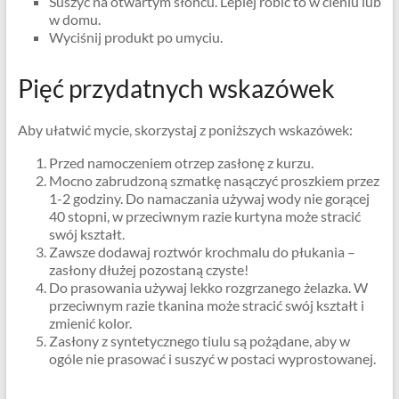
Suszyć na otwartym słońcu. Lepiej robić to w cieniu lub
w domu.
Wyciśnij produkt po umyciu.
Pięć przydatnych wskazówek
Aby ułatwić mycie, skorzystaj z poniższych wskazówek:
Przed namoczeniem otrzep zasłonę z kurzu.
Mocno zabrudzoną szmatkę nasączyć proszkiem przez
1-2 godziny. Do namaczania używaj wody nie gorącej
40 stopni, w przeciwnym razie kurtyna może stracić
swój kształt.
Zawsze dodawaj roztwór krochmalu do płukania –
zasłony dłużej pozostaną czyste!
Do prasowania używaj lekko rozgrzanego żelazka. W
przeciwnym razie tkanina może stracić swój kształt i
zmienić kolor.
Zasłony z syntetycznego tiulu są pożądane, aby w
ogóle nie prasować i suszyć w postaci wyprostowanej.