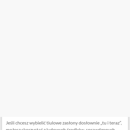
Jeśli chcesz wybielić tiulowe zasłony dosłownie „tu i teraz”,
możesz skorzystać z ludowych środków, sprawdzonych