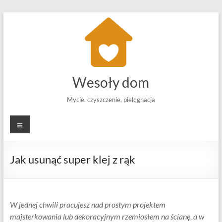
Skip
to
content
Wesoły dom
Mycie, czyszczenie, pielęgnacja
Menu
Jak usunąć super klej z rąk
W jednej chwili pracujesz nad prostym projektem
majsterkowania lub dekoracyjnym rzemiosłem na ścianę, a w