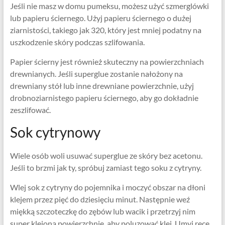
Jeśli nie masz w domu pumeksu, możesz użyć szmerglówki
lub papieru ściernego. Użyj papieru ściernego o dużej
ziarnistości, takiego jak 320, który jest mniej podatny na
uszkodzenie skóry podczas szlifowania.
Papier ścierny jest również skuteczny na powierzchniach
drewnianych. Jeśli superglue zostanie nałożony na
drewniany stół lub inne drewniane powierzchnie, użyj
drobnoziarnistego papieru ściernego, aby go dokładnie
zeszlifować.
Sok cytrynowy
Wiele osób woli usuwać superglue ze skóry bez acetonu.
Jeśli to brzmi jak ty, spróbuj zamiast tego soku z cytryny.
Wlej sok z cytryny do pojemnika i moczyć obszar na dłoni
klejem przez pięć do dziesięciu minut. Następnie weź
miękką szczoteczkę do zębów lub wacik i przetrzyj nim
super klejoną powierzchnię, aby poluzować klej. Umyj ręce,