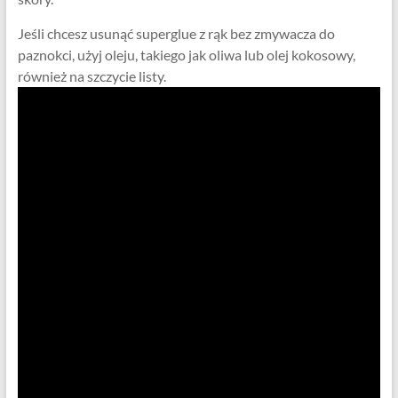
Jeśli chcesz usunąć superglue z rąk bez zmywacza do
paznokci, użyj oleju, takiego jak oliwa lub olej kokosowy,
również na szczycie listy.