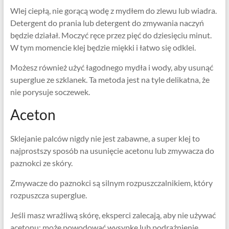
Wlej ciepłą, nie gorącą wodę z mydłem do zlewu lub wiadra.
Detergent do prania lub detergent do zmywania naczyń
będzie działał. Moczyć ręce przez pięć do dziesięciu minut.
W tym momencie klej będzie miękki i łatwo się odklei.
Możesz również użyć łagodnego mydła i wody, aby usunąć
superglue ze szklanek. Ta metoda jest na tyle delikatna, że ​​
nie porysuje soczewek.
Aceton
Sklejanie palców nigdy nie jest zabawne, a super klej to
najprostszy sposób na usunięcie acetonu lub zmywacza do
paznokci ze skóry.
Zmywacze do paznokci są silnym rozpuszczalnikiem, który
rozpuszcza superglue.
Jeśli masz wrażliwą skórę, eksperci zalecają, aby nie używać
acetonu; może powodować wysypkę lub podrażnienie.