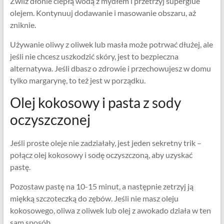
Zwilż dłonie ciepłą wodą z mydłem i przetrzyj superglue
olejem. Kontynuuj dodawanie i masowanie obszaru, aż
zniknie.
Używanie oliwy z oliwek lub masła może potrwać dłużej, ale
jeśli nie chcesz uszkodzić skóry, jest to bezpieczna
alternatywa. Jeśli dbasz o zdrowie i przechowujesz w domu
tylko margarynę, to też jest w porządku.
Olej kokosowy i pasta z sody
oczyszczonej
Jeśli proste oleje nie zadziałały, jest jeden sekretny trik –
połącz olej kokosowy i sodę oczyszczoną, aby uzyskać
pastę.
Pozostaw pastę na 10-15 minut, a następnie zetrzyj ją
miękką szczoteczką do zębów. Jeśli nie masz oleju
kokosowego, oliwa z oliwek lub olej z awokado działa w ten
sam sposób.