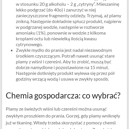
w stosunku 20 g alkoholu – 2 g „cytryny”. Mieszaninę
lekko podgrzać (do 40o) i zanurzyć w niej
zanieczyszczone fragmenty odzieży. Trzymaj, aż plamy
znikną. Następnie dokładnie spłucz produkt, najpierw
w podgrzanej wodzie, następnie w roztworze
amoniaku (1%), ponownie w wodzie z kilkoma
kroplami octu lub niewielką ilością kwasu
cytrynowego.
Zwykłe mydło do prania jest nadal niezawodnym
środkiem czyszczącym. Potrafi nawet usunąć stare
plamy z wiśni i czereśni. Aby to zrobić, muszą być
dobrze namydlone i pozostawione na 15 minut.
Następnie dotknięty produkt wylewa się przez pół
godziny wrzącą wodą i usuwa w zwykły sposób.
Chemia gospodarcza: co wybrać?
Plamy ze świeżych wiśni lub czereśni można usunąć
zwykłym proszkiem do prania. Gorzej, gdy plamy wniknęły
już w tkaninę. Wtedy trzeba skorzystać z pomocy chemii