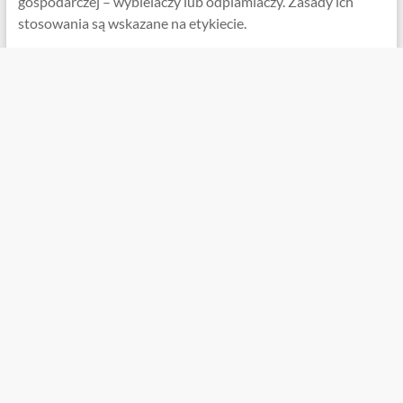
gospodarczej – wybielaczy lub odplamiaczy. Zasady ich
stosowania są wskazane na etykiecie.