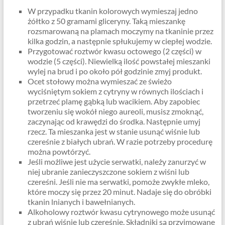
W przypadku tkanin kolorowych wymieszaj jedno
żółtko z 50 gramami gliceryny. Taką mieszankę
rozsmarowaną na plamach moczymy na tkaninie przez
kilka godzin, a następnie spłukujemy w ciepłej wodzie.
Przygotować roztwór kwasu octowego (2 części) w
wodzie (5 części). Niewielką ilość powstałej mieszanki
wylej na brud i po około pół godzinie zmyj produkt.
Ocet stołowy można wymieszać ze świeżo
wyciśniętym sokiem z cytryny w równych ilościach i
przetrzeć plamę gąbką lub wacikiem. Aby zapobiec
tworzeniu się wokół niego aureoli, musisz zmoknąć,
zaczynając od krawędzi do środka. Następnie umyj
rzecz. Ta mieszanka jest w stanie usunąć wiśnie lub
czereśnie z białych ubrań. W razie potrzeby procedurę
można powtórzyć.
Jeśli możliwe jest użycie serwatki, należy zanurzyć w
niej ubranie zanieczyszczone sokiem z wiśni lub
czereśni. Jeśli nie ma serwatki, pomoże zwykłe mleko,
które moczy się przez 20 minut. Nadaje się do obróbki
tkanin lnianych i bawełnianych.
Alkoholowy roztwór kwasu cytrynowego może usunąć
z ubrań wiśnie lub czereśnie. Składniki są przyjmowane