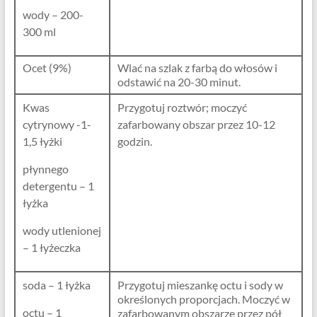
wody – 200-
300 ml
Ocet (9%)
Wlać na szlak z farbą do włosów i
odstawić na 20-30 minut.
Kwas
Przygotuj roztwór; moczyć
cytrynowy -1-
zafarbowany obszar przez 10-12
1,5 łyżki
godzin.
płynnego
detergentu – 1
łyżka
wody utlenionej
– 1 łyżeczka
soda – 1 łyżka
Przygotuj mieszankę octu i sody w
określonych proporcjach. Moczyć w
octu – 1
zafarbowanym obszarze przez pół