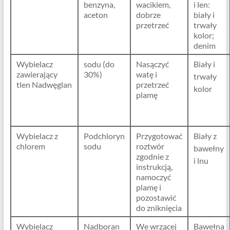
benzyna,
wacikiem,
i len:
aceton
dobrze
biały i
przetrzeć
trwały
kolor;
denim
Wybielacz
sodu (do
Nasączyć
Biały i
zawierający
30%)
watę i
trwały
tlen Nadwęglan
przetrzeć
kolor
plamę
Wybielacz z
Podchloryn
Przygotować
Biały z
chlorem
sodu
roztwór
bawełny
zgodnie z
i lnu
instrukcją,
namoczyć
plamę i
pozostawić
do zniknięcia
Wybielacz
Nadboran
We wrzącej
Bawełna