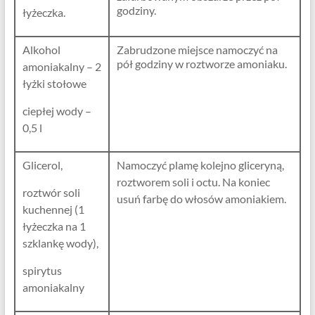
godziny.
łyżeczka.
Alkohol
Zabrudzone miejsce namoczyć na
pół godziny w roztworze amoniaku.
amoniakalny – 2
łyżki stołowe
ciepłej wody –
0,5 l
Glicerol,
Namoczyć plamę kolejno gliceryną,
roztworem soli i octu. Na koniec
roztwór soli
usuń farbę do włosów amoniakiem.
kuchennej (1
łyżeczka na 1
szklankę wody),
spirytus
amoniakalny