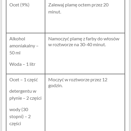
Ocet (9%)
Zalewaj plamę octem przez 20
minut.
Alkohol
Namoczyć plamę z farby do włosów
w roztworze na 30-40 minut.
amoniakalny –
50 ml
Woda – 1 litr
Ocet – 1 część
Moczyć w roztworze przez 12
godzin.
detergentu w
płynie – 2 części
wody (30
stopni) – 2
części