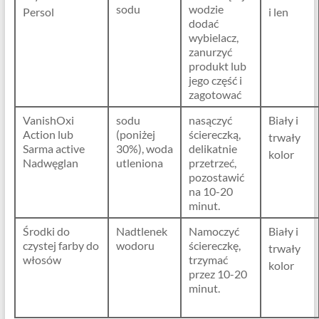
sodu
wodzie
Persol
i len
dodać
wybielacz,
zanurzyć
produkt lub
jego część i
zagotować
VanishOxi
sodu
nasączyć
Biały i
Action lub
(poniżej
ściereczką,
trwały
Sarma active
30%), woda
delikatnie
kolor
Nadwęglan
utleniona
przetrzeć,
pozostawić
na 10-20
minut.
Środki do
Nadtlenek
Namoczyć
Biały i
czystej farby do
wodoru
ściereczkę,
trwały
włosów
trzymać
kolor
przez 10-20
minut.