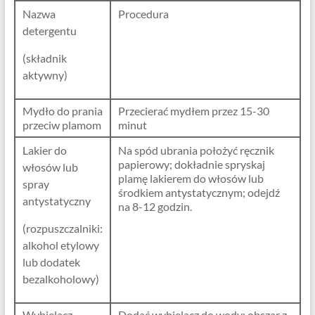
Nazwa
Procedura
detergentu
(składnik
aktywny)
Mydło do prania
Przecierać mydłem przez 15-30
przeciw plamom
minut
Lakier do
Na spód ubrania położyć ręcznik
papierowy; dokładnie spryskaj
włosów lub
plamę lakierem do włosów lub
spray
środkiem antystatycznym; odejdź
antystatyczny
na 8-12 godzin.
(rozpuszczalniki:
alkohol etylowy
lub dodatek
bezalkoholowy)
Wybielacz
Dodać wybielacz do wody; obszar z