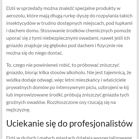
Dziś w sprzedaży można znaleźć specjalne produkty w
aerozolu, które mają długą rurkę-dyszę do rozpylania takich
insektycydów w trudno dostępnych miejscach, pod łupkami
i dachem domu. Stosowanie środków chemicznych pomoże
uporać się z tymi niebezpiecznymi owadami, nawet jeśli ich
gniazdo znajduje się głęboko pod dachem i fizycznie nie
można się do niego dostać.
To, czego nie powinieneś robić, to próbować zniszczyć
gniazdo, biorąc kilka stosów alkoholu. Nie jest tajemnicą, że
wódka dodaje odwagi, więc letni mieszkańcy i właściciele
prywatnych domów po intensywnym piciu, uzbrojeni w kij
lub improwizowane środki, próbują zniszczyć gniazda tych
groźnych owadów. Rozzłoszczone osy rzucają się na
mężczyznę.
Uciekanie się do profesjonalistów
Dziś w dużych i małych miastach działają wyspecjalizowane