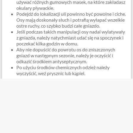
używać różnych gumowych masek, na które zakładasz
okulary pływackie.
Podejdź do lokalizacji uli powinno być powolne i ciche.
Osy mają doskonały słuch i potrafią wyłapać wszelkie
ostre ruchy, co szybko budzi całe gniazdo.
Jeśli podczas takich manipulacji osy nadal wylatywały
z gniazda, należy natychmiast udać się na spoczynek i
poczekać kilka godzin w domu.
Aby nie dopuścić do powrotu os do zniszczonych
gniazd w następnym sezonie, należy je oczyścić i
odkazić środkiem antyseptycznym.
Po użyciu środków chemicznych odzież należy
wyczyścić, weź prysznic lub kąpiel.