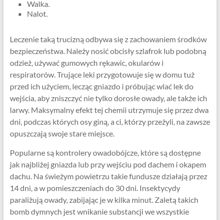
Walka.
Nalot.
Leczenie taką trucizną odbywa się z zachowaniem środków
bezpieczeństwa. Należy nosić obcisły szlafrok lub podobną
odzież, używać gumowych rękawic, okularów i
respiratorów. Trujące leki przygotowuje się w domu tuż
przed ich użyciem, lecząc gniazdo i próbując wlać lek do
wejścia, aby zniszczyć nie tylko dorosłe owady, ale także ich
larwy. Maksymalny efekt tej chemii utrzymuje się przez dwa
dni, podczas których osy giną, a ci, którzy przeżyli, na zawsze
opuszczają swoje stare miejsce.
Popularne są kontrolery owadobójcze, które są dostępne
jak najbliżej gniazda lub przy wejściu pod dachem i okapem
dachu. Na świeżym powietrzu takie fundusze działają przez
14 dni, a w pomieszczeniach do 30 dni. Insektycydy
paraliżują owady, zabijając je w kilka minut. Zaletą takich
bomb dymnych jest wnikanie substancji we wszystkie