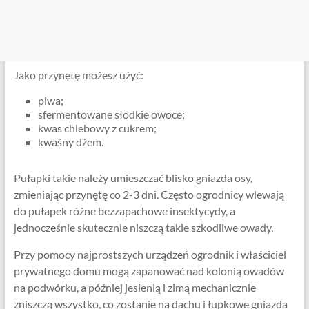
Jako przynętę możesz użyć:
piwa;
sfermentowane słodkie owoce;
kwas chlebowy z cukrem;
kwaśny dżem.
Pułapki takie należy umieszczać blisko gniazda osy,
zmieniając przynętę co 2-3 dni. Często ogrodnicy wlewają
do pułapek różne bezzapachowe insektycydy, a
jednocześnie skutecznie niszczą takie szkodliwe owady.
Przy pomocy najprostszych urządzeń ogrodnik i właściciel
prywatnego domu mogą zapanować nad kolonią owadów
na podwórku, a później jesienią i zimą mechanicznie
zniszczą wszystko, co zostanie na dachu i łupkowe gniazda