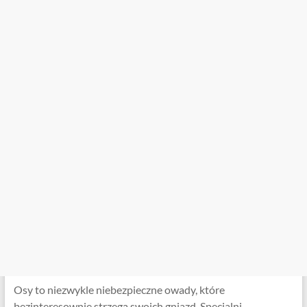
Osy to niezwykle niebezpieczne owady, które
bezinteresownie strzegą swoich gniazd. Specjalni