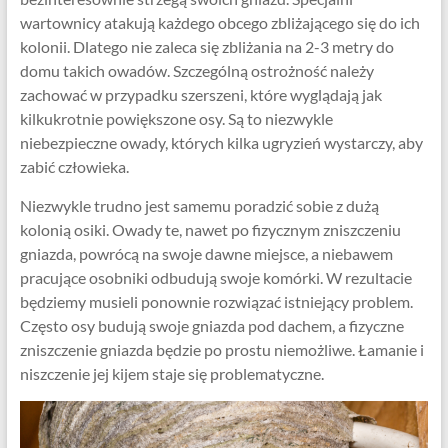
wartownicy atakują każdego obcego zbliżającego się do ich
kolonii. Dlatego nie zaleca się zbliżania na 2-3 metry do
domu takich owadów. Szczególną ostrożność należy
zachować w przypadku szerszeni, które wyglądają jak
kilkukrotnie powiększone osy. Są to niezwykle
niebezpieczne owady, których kilka ugryzień wystarczy, aby
zabić człowieka.
Niezwykle trudno jest samemu poradzić sobie z dużą
kolonią osiki. Owady te, nawet po fizycznym zniszczeniu
gniazda, powrócą na swoje dawne miejsce, a niebawem
pracujące osobniki odbudują swoje komórki. W rezultacie
będziemy musieli ponownie rozwiązać istniejący problem.
Często osy budują swoje gniazda pod dachem, a fizyczne
zniszczenie gniazda będzie po prostu niemożliwe. Łamanie i
niszczenie jej kijem staje się problematyczne.