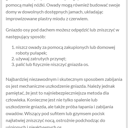
pomocą małej nóżki. Owady mogą również budować swoje
domy w dowolnych dostępnych jamach, układając
improwizowane plastry miodu z czerwiem.
Gniazdo osy pod dachem możesz odpędzić lub zniszczyć w
następujący sposób:
niszcz owady za pomocą zakupionych lub domowej
roboty pułapek;
używaj zatrutych przynęt;
palić lub fizycznie niszczyć gniazda os.
Najbardziej niezawodnym i skutecznym sposobem zabijania
os jest mechaniczne uszkodzenie gniazda. Należy jednak
pamiętać, że jest to najniebezpieczniejsza metoda dla
człowieka. Konieczne jest nie tylko spalenie lub
uszkodzenie gniazda, ale także próba łapania i zabijania
owadów. Wiszący pod sufitem lub gzymsem pocisk
najłatwiej zniszczyć nocą, ostrożnie podchodząc do
uśpionych i nieaktywnych os.