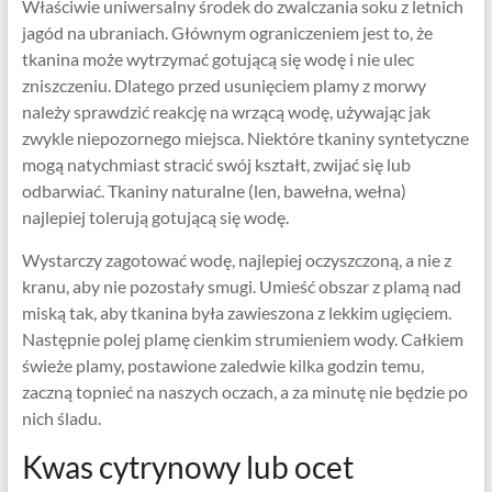
Właściwie uniwersalny środek do zwalczania soku z letnich
jagód na ubraniach. Głównym ograniczeniem jest to, że
tkanina może wytrzymać gotującą się wodę i nie ulec
zniszczeniu. Dlatego przed usunięciem plamy z morwy
należy sprawdzić reakcję na wrzącą wodę, używając jak
zwykle niepozornego miejsca. Niektóre tkaniny syntetyczne
mogą natychmiast stracić swój kształt, zwijać się lub
odbarwiać. Tkaniny naturalne (len, bawełna, wełna)
najlepiej tolerują gotującą się wodę.
Wystarczy zagotować wodę, najlepiej oczyszczoną, a nie z
kranu, aby nie pozostały smugi. Umieść obszar z plamą nad
miską tak, aby tkanina była zawieszona z lekkim ugięciem.
Następnie polej plamę cienkim strumieniem wody. Całkiem
świeże plamy, postawione zaledwie kilka godzin temu,
zaczną topnieć na naszych oczach, a za minutę nie będzie po
nich śladu.
Kwas cytrynowy lub ocet