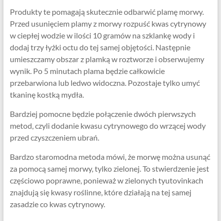
Produkty te pomagają skutecznie odbarwić plamę morwy.
Przed usunięciem plamy z morwy rozpuść kwas cytrynowy
w ciepłej wodzie w ilości 10 gramów na szklankę wody i
dodaj trzy łyżki octu do tej samej objętości. Następnie
umieszczamy obszar z plamką w roztworze i obserwujemy
wynik. Po 5 minutach plama będzie całkowicie
przebarwiona lub ledwo widoczna. Pozostaje tylko umyć
tkaninę kostką mydła.
Bardziej pomocne będzie połączenie dwóch pierwszych
metod, czyli dodanie kwasu cytrynowego do wrzącej wody
przed czyszczeniem ubrań.
Bardzo staromodna metoda mówi, że morwę można usunąć
za pomocą samej morwy, tylko zielonej. To stwierdzenie jest
częściowo poprawne, ponieważ w zielonych tyutovinkach
znajdują się kwasy roślinne, które działają na tej samej
zasadzie co kwas cytrynowy.