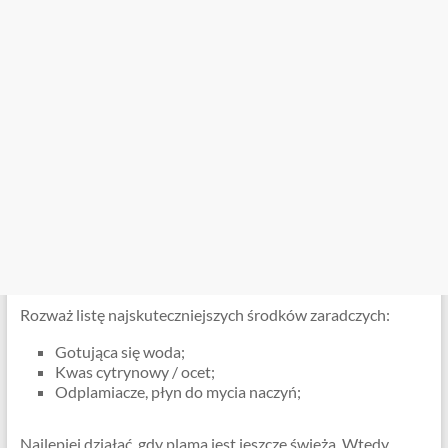
Rozważ listę najskuteczniejszych środków zaradczych:
Gotująca się woda;
Kwas cytrynowy / ocet;
Odplamiacze, płyn do mycia naczyń;
Najlepiej działać, gdy plama jest jeszcze świeża. Wtedy