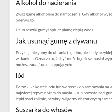
Alkohol do nacierania
Zwilż gumę alkoholem do namoczenia. Gdy alkohol wyschni
oderwij go.
Usuń resztki gumy i spłucz plamę ciepłą wodą.
Jak usunąć gumę z dywanu
Przyklejanie gumy do ubrania to jedno, ale kiedy przykle
w tkaninie. Oznacza to, że być może będziesz musiał wy
możesz zacząć od następujących:
lód
Połóż kilka kostek lodu lub woreczek do zamrażania na w
najwięcej tępym nożem do masła. Usuń pozostałości gu
lepki osad zniknie, przykryj wilgotny obszar czystą szma
Suszarka do włosów