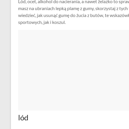
Lód, ocet, alkohol do nacierania, a nawet żelazko to sp
masz na ubraniach lepką plamę z gumy, skorzystaj z tych
wiedzieć, jak usunąć gumę do żucia z butów, te wskazó
sportowych, jak i koszul.
lód