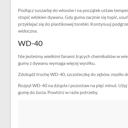
Podłącz suszarkę do włosów i na początek ustaw tempera
stopić włókien dywanu. Gdy guma zacznie się topić, usu
przyklejać się do plastikowej torebki. Kontynuuj podgrz
widoczna.
WD-40
Nie jesteśmy wielkimi fanami żrących chemikaliów w wie
gumy z dywanu wymaga więcej wysiłku.
Zdobądź trochę WD-40, szczoteczkę do zębów, mydło do n
Rozpyl WD-40 na dziąsła i pozostaw na pięć minut. Użyj
gumę do żucia. Powtórz w razie potrzeby.