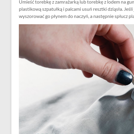
Umieść torebkę z zamrażarką lub torebkę z lodem na gumi
plastikową szpatułką i palcami usuń resztki dziąsła. Jeśli
wyszorować go płynem do naczyń, a następnie spłucz pl