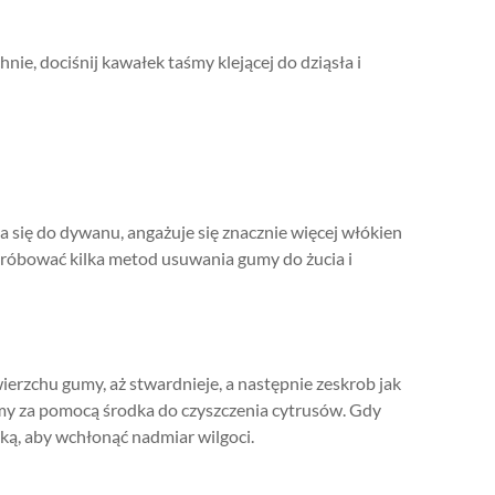
e, dociśnij kawałek taśmy klejącej do dziąsła i
ja się do dywanu, angażuje się znacznie więcej włókien
próbować kilka metod usuwania gumy do żucia i
ierzchu gumy, aż stwardnieje, a następnie zeskrob jak
my za pomocą środka do czyszczenia cytrusów. Gdy
tką, aby wchłonąć nadmiar wilgoci.