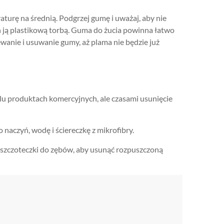
turę na średnią. Podgrzej gumę i uważaj, aby nie
ń ją plastikową torbą. Guma do żucia powinna łatwo
ewanie i usuwanie gumy, aż plama nie będzie już
lu produktach komercyjnych, ale czasami usunięcie
aczyń, wodę i ściereczkę z mikrofibry.
 szczoteczki do zębów, aby usunąć rozpuszczoną