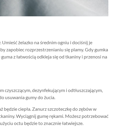
 Umieść żelazko na średnim ogniu i dociśnij je
 aby zapobiec rozprzestrzenianiu się plamy. Gdy gumka
 guma z łatwością odkleja się od tkaniny i przenosi na
m czyszczącym, dezynfekującym i odtłuszczającym,
do usuwania gumy do żucia.
aż będzie ciepła. Zanurz szczoteczkę do zębów w
od tkaniny. Wyciągnij gumę rękami. Możesz potrzebować
użyciu octu będzie to znacznie łatwiejsze.