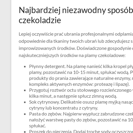
Najbardziej niezawodny sposób
czekoladzie
Lepiej oczywiście prać ubrania profesjonalnymi odplamiac
odpowiednie dla tkaniny twoich ubrań lub zdecydujesz s
improwizowanych środków. Doświadczone gospodynie 
najskuteczniejszych środków na plamy czekoladowe:
Płynny detergent. Na plamę nanieść kilka kropel p
plamy, pozostawić na 10-15 minut, spłukać wodą. P
produkty do prania zawierające naturalne enzymy, n
kompleks aktywnych enzymów: proteazę i lipazę).
Przygotuj roztwór octu stołowego rozcieńczonego 
kilka minut, a następnie spłucz zimną wodą.
Sok cytrynowy. Delikatnie osusz plamę myjką nasąc
cytryny lub koncentratu z cytryny.
Pasta do zębów. Najpierw wypłucz zabrudzone cze
nałożyć warstwę pasty do zębów, pozostawić na 10-
spłukać.
Proszek do pieczenia. Dodaj trochę sody oczyszczo