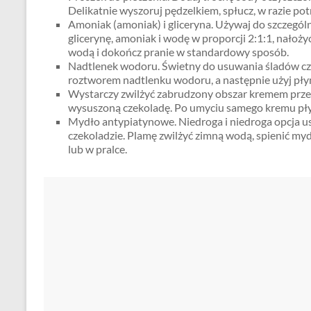
Delikatnie wyszoruj pędzelkiem, spłucz, w razie po
Amoniak (amoniak) i gliceryna. Używaj do szczegó
glicerynę, amoniak i wodę w proporcji 2:1:1, nałoż
wodą i dokończ pranie w standardowy sposób.
Nadtlenek wodoru. Świetny do usuwania śladów czek
roztworem nadtlenku wodoru, a następnie użyj pły
Wystarczy zwilżyć zabrudzony obszar kremem prz
wysuszoną czekoladę. Po umyciu samego kremu pł
Mydło antypiatynowe. Niedroga i niedroga opcja 
czekoladzie. Plamę zwilżyć zimną wodą, spienić my
lub w pralce.