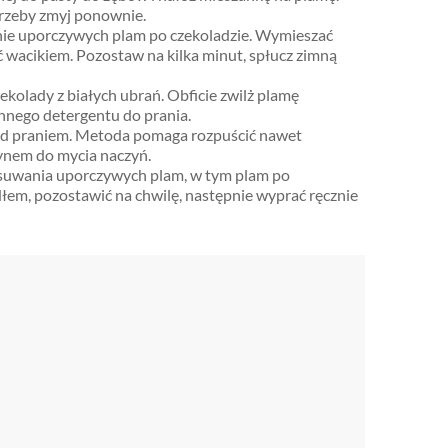
trzeby zmyj ponownie.
lnie uporczywych plam po czekoladzie. Wymieszać
yć wacikiem. Pozostaw na kilka minut, spłucz zimną
olady z białych ubrań. Obficie zwilż plamę
nnego detergentu do prania.
ed praniem. Metoda pomaga rozpuścić nawet
ynem do mycia naczyń.
usuwania uporczywych plam, w tym plam po
dłem, pozostawić na chwilę, następnie wyprać ręcznie