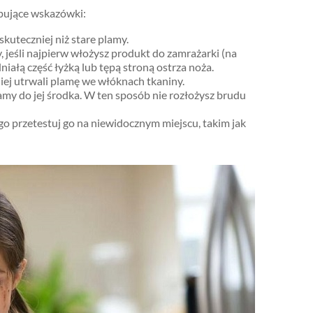
pujące wskazówki:
kuteczniej niż stare plamy.
y, jeśli najpierw włożysz produkt do zamrażarki (na
iałą część łyżką lub tępą stroną ostrza noża.
ej utrwali plamę we włóknach tkaniny.
my do jej środka. W ten sposób nie rozłożysz brudu
o przetestuj go na niewidocznym miejscu, takim jak