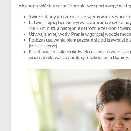
Aby poprawić skuteczność prania, weź pod uwagę nastę
Świeże plamy po czekoladzie są zmywane szybciej i s
Łatwiej i lepiej będzie wyczyścić ubrania z czekolad
10-15 minut), a następnie ostrożnie zeskrob stwardn
Używaj zimnej wody. Pranie w gorącej wodzie mocni
Podczas usuwania plam przesuń się od krawędzi pla
jeszcze szerzej.
Przed użyciem jakiegokolwiek roztworu czyszcząceg
wnętrze rękawa, aby uniknąć uszkodzenia tkaniny.