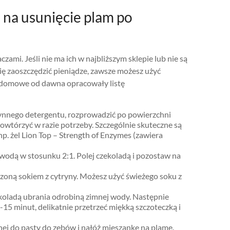
 na usunięcie plam po
zami. Jeśli nie ma ich w najbliższym sklepie lub nie są
ię zaoszczędzić pieniądze, zawsze możesz użyć
domowe od dawna opracowały listę
łynnego detergentu, rozprowadzić po powierzchni
owtórzyć w razie potrzeby. Szczególnie skuteczne są
p. żel Lion Top – Strength of Enzymes (zawiera
wodą w stosunku 2:1. Polej czekoladą i pozostaw na
zoną sokiem z cytryny. Możesz użyć świeżego soku z
koladą ubrania odrobiną zimnej wody. Następnie
15 minut, delikatnie przetrzeć miękką szczoteczką i
nej do pasty do zębów i nałóż mieszankę na plamę.