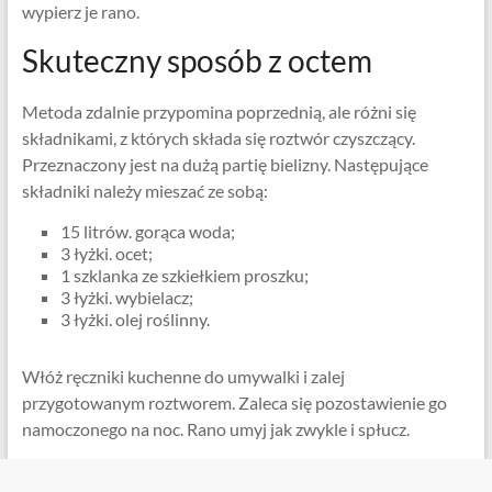
wypierz je rano.
Skuteczny sposób z octem
Metoda zdalnie przypomina poprzednią, ale różni się
składnikami, z których składa się roztwór czyszczący.
Przeznaczony jest na dużą partię bielizny. Następujące
składniki należy mieszać ze sobą:
15 litrów. gorąca woda;
3 łyżki. ocet;
1 szklanka ze szkiełkiem proszku;
3 łyżki. wybielacz;
3 łyżki. olej roślinny.
Włóż ręczniki kuchenne do umywalki i zalej
przygotowanym roztworem. Zaleca się pozostawienie go
namoczonego na noc. Rano umyj jak zwykle i spłucz.