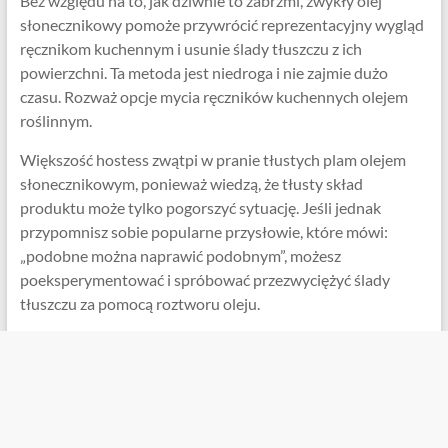
Bez względu na to, jak dziwnie to zabrzmi, zwykły olej
słonecznikowy pomoże przywrócić reprezentacyjny wygląd
ręcznikom kuchennym i usunie ślady tłuszczu z ich
powierzchni. Ta metoda jest niedroga i nie zajmie dużo
czasu. Rozważ opcje mycia ręczników kuchennych olejem
roślinnym.
Większość hostess zwątpi w pranie tłustych plam olejem
słonecznikowym, ponieważ wiedzą, że tłusty skład
produktu może tylko pogorszyć sytuację. Jeśli jednak
przypomnisz sobie popularne przysłowie, które mówi:
„podobne można naprawić podobnym”, możesz
poeksperymentować i spróbować przezwyciężyć ślady
tłuszczu za pomocą roztworu oleju.